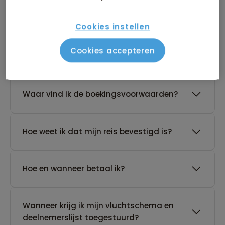
reis?
Cookies instellen
De reis van mijn keuze heeft nog geen
Cookies accepteren
gegarandeerd vertrek. Wat nu?
Waar vind ik de boekingsvoorwaarden?
Hoe weet ik dat mijn reis bevestigd is?
Hoe en wanneer betaal ik?
Wanneer krijg ik mijn vluchtschema en
deelnemerslijst toegestuurd?