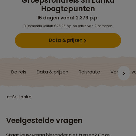
Groepsrondreis Sri Lanka
Hoogtepunten
16 dagen vanaf 2.379 p.p.
Bijkomende kosten €26,25 p.p. op basis van 2 personen
Data & prijzen
De reis
Data & prijzen
Reisroute
Verblijf & v
Sri Lanka
Veelgestelde vragen
Staat jouw vraag hieronder niet tussen? Onze