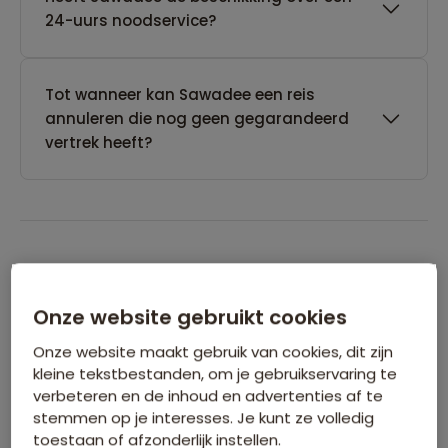
24-uurs noodservice?
Tot wanneer kan Sawadee een reis
annuleren die nog geen gegarandeerd
vertrek heeft?
Boeken van je reis
Onze website gebruikt cookies
Wanneer kan ik het beste een reis
Onze website maakt gebruik van cookies, dit zijn
boeken?
kleine tekstbestanden, om je gebruikservaring te
verbeteren en de inhoud en advertenties af te
stemmen op je interesses. Je kunt ze volledig
Kan ik ook eerst een optie nemen op een
toestaan of afzonderlijk instellen.