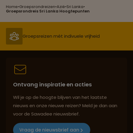
Home
•
Groepsrondreizen
•
Azië
•
Sri Lanka
•
Groepsreizen mét indivuele vrijheid
Groepsrondreis Sri Lanka Hoogtepunten
Persoonlijk en deskundig reisadvies
Best beoordeelde reisroutes
Ontvang inspiratie en acties
Reizen met oog voor mens, cultuur en milieu
Wil je op de hoogte blijven van het laatste
nieuws en onze nieuwe reizen? Meld je dan aan
voor de Sawadee nieuwsbrief.
Groepsreizen mét indivuele vrijheid
Vraag de nieuwsbrief aan