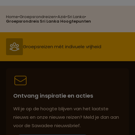
Home
•
Groepsrondreizen
•
Azië
•
Sri Lanka
•
Reizen met oog voor mens, cultuur en milieu
Groepsrondreis Sri Lanka Hoogtepunten
Groepsreizen mét indivuele vrijheid
Reiszekerheid met Sawadee
Ontvang inspiratie en acties
Persoonlijk en deskundig reisadvies
Wil je op de hoogte blijven van het laatste
nieuws en onze nieuwe reizen? Meld je dan aan
voor de Sawadee nieuwsbrief.
Reizen met oog voor mens, cultuur en milieu