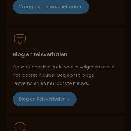
Vraag de nieuwsbrief aan
Groepsreizen mét indivuele vrijheid
Blog en reisverhalen
Reiszekerheid met Sawadee
Op zoek naar inspiratie voor je volgende reis of
het laatste nieuws? Bekijk onze blogs,
Persoonlijk en deskundig reisadvies
reisverhalen en het laatste nieuws.
Blog en Reisverhalen
Reizen met oog voor mens, cultuur en milieu