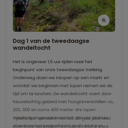
Dag 1 van de tweedaagse
wandeltocht
Het is ongeveer 1,5 uur rijden naar het
beginpunt van onze tweedaagse trekking.
Onderweg doen we inkopen op een markt en
voordat we beginnen met lopen nemen we de
tijd om te lunchen. De wandeltocht voert door
heuvelachtig gebied met hoogteverschillen van
200, 300 en soms 400 meter. We lopen
vandaag ongeveer twee tot drie uur. In deze
Tijdens het wandelen vertelt de gids jullie veel
streek wonen bergvolkeren zoals de Karen,
over deze bergvolken. De gids is tevens onze