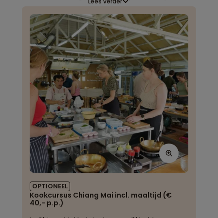
Lees verder
heerlijk kunt rondslenteren en souvenirs kunt
kopen. Ook een bezoek aan de Doi Suthep is
een absolute aanrader. Dit gouden heiligdom
buiten de stad is te bereiken via een bijzondere
‘slangentrap’ waarna je wordt beloond met
mooi uitzicht.
OPTIONEEL
Kookcursus Chiang Mai incl. maaltijd (€
40,- p.p.)