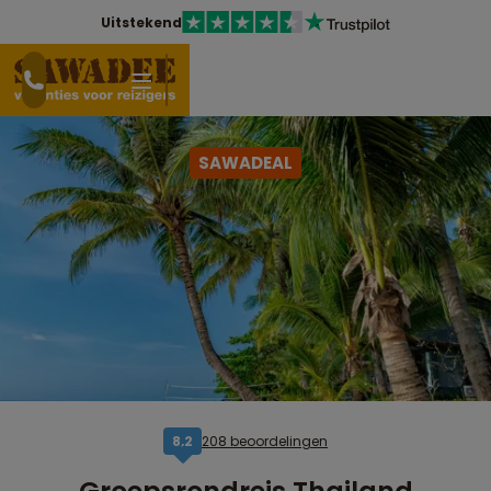
Uitstekend
SAWADEAL
208 beoordelingen
8,2