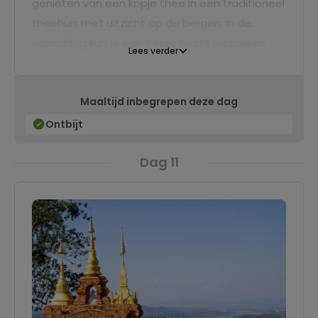
genieten van een kopje thee in een traditioneel
theehuis met uitzicht op de bergen. In de
namiddag kun je een lokale markt bezoeken
Lees verder
met ambachtelijke producten van de
verschillende bergstammen uit de omgeving.
Maaltijd inbegrepen deze dag
Let op: soms sluiten de markten in het
laagseizoen vroeg. We overnachten in een
Ontbijt
hotel in Mae Salong.
Dag 11