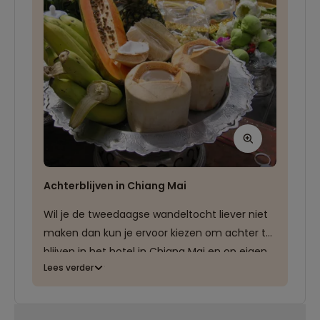
Achterblijven in Chiang Mai
Wil je de tweedaagse wandeltocht liever niet
maken dan kun je ervoor kiezen om achter te
blijven in het hotel in Chiang Mai en op eigen
Lees verder
gelegenheid je dagen in te vullen. Het ontbijt
in het hotel is inbegrepen.