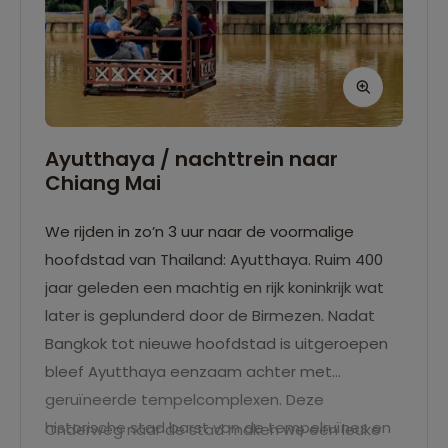
Ayutthaya / nachttrein naar
Chiang Mai
We rijden in zo’n 3 uur naar de voormalige
hoofdstad van Thailand: Ayutthaya. Ruim 400
jaar geleden een machtig en rijk koninkrijk wat
later is geplunderd door de Birmezen. Nadat
Bangkok tot nieuwe hoofdstad is uitgeroepen
bleef Ayutthaya eenzaam achter met
geruïneerde tempelcomplexen. Deze
historische stad barst van de tempelruïnes en
Onderweg naar de stad maken we een leuke