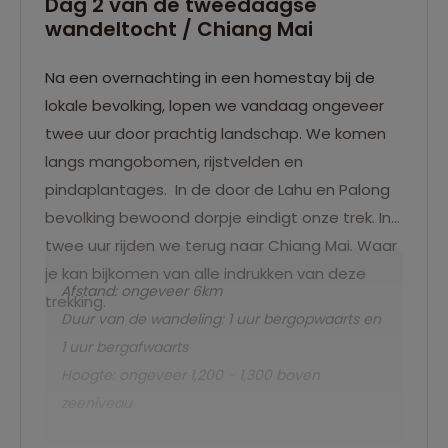
Dag 2 van de tweedaagse
wandeltocht / Chiang Mai
Na een overnachting in een homestay bij de
lokale bevolking, lopen we vandaag ongeveer
twee uur door prachtig landschap. We komen
langs mangobomen, rijstvelden en
pindaplantages. In de door de Lahu en Palong
bevolking bewoond dorpje eindigt onze trek. In
twee uur rijden we terug naar Chiang Mai. Waar
je kan bijkomen van alle indrukken van deze
Afstand: ongeveer 6km
trekking.
Duur van de wandeling: 1 uur bergopwaarts en
1 uur bergafwaarts
Hoogte: ongeveer 1,200 - 1,300 boven
zeeniveau