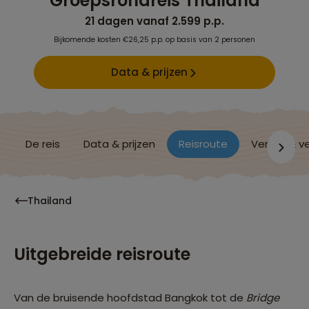
Groepsrondreis Thailand
21 dagen vanaf 2.599 p.p.
Bijkomende kosten €26,25 p.p. op basis van 2 personen
Data & prijzen
De reis
Data & prijzen
Reisroute
Verblijf & v
Thailand
Uitgebreide reisroute
Van de bruisende hoofdstad Bangkok tot de
Bridge