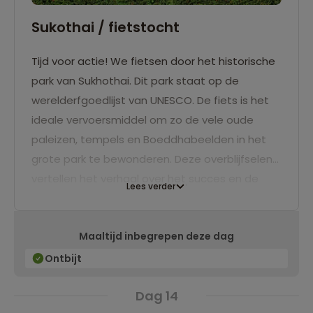
Sukothai / fietstocht
Tijd voor actie! We fietsen door het historische
park van Sukhothai. Dit park staat op de
werelderfgoedlijst van UNESCO. De fiets is het
ideale vervoersmiddel om zo de vele oude
paleizen, tempels en Boeddhabeelden in het
grote park te bewonderen. Deze overblijfselen
vertellen het verhaal over het succes en de
Lees verder
ondergang van Sukhothai.
Maaltijd inbegrepen deze dag
Ontbijt
Dag 14