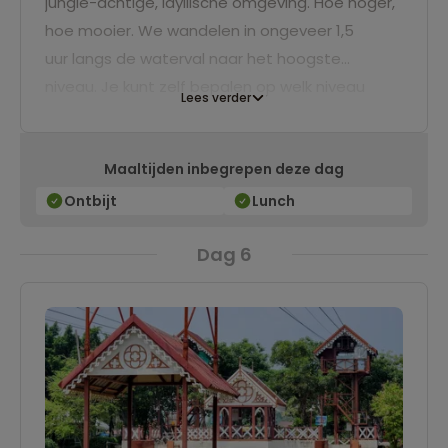
jungle-achtige, idyllische omgeving. Hoe hoger,
hoe mooier. We wandelen in ongeveer 1,5
uur langs de waterval naar het hoogste
niveau. Je kunt zelf bepalen op welk niveau
Lees verder
je een verfrissende duik in het water neemt. Na
een lokale lunch rijden we terug naar ons hotel
Maaltijden inbegrepen deze dag
waar we de rest van de middag ter vrije
besteding hebben.
Ontbijt
Lunch
Dag 6