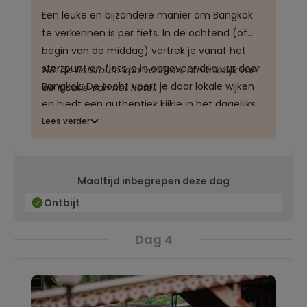
Een leuke en bijzondere manier om Bangkok
te verkennen is per fiets. In de ochtend (of
begin van de middag) vertrek je vanaf het
startpunt en fiets je in ongeveer drie uur door
NB: de fietsroute kan variëren, afhankelijk van
Bangkok. De tocht voert je door lokale wijken
de locatie van het hotel.
en biedt een authentiek kijkje in het dagelijks
leven, buiten de gebruikelijke toeristische
Lees verder
trekpleisters. Onderweg maak je kennis met
levendige lokale markten, verken je prachtige
tempels vol cultuur en geschiedenis en kun je
Maaltijd inbegrepen deze dag
genieten van lokale hapjes. Ervaar de Thaise
Ontbijt
cultuur en historie op een tocht door
sfeervolle straatjes. Geniet van de geuren en
Dag 4
kleuren van de stad die je zintuigen prikkelen.