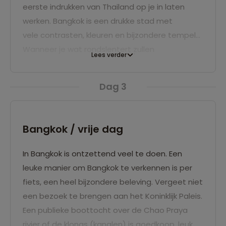
eerste indrukken van Thailand op je in laten
werken. Bangkok is een drukke stad met
vele contrasten, kleuren en bijzondere tempels.
Wanneer je wat rondslentert zullen
Lees verder
de verschillende etensgeuren van
de
streetfood
niet aan je voorbij gaan. ‘s Avonds
Dag 3
is Bangkok een feest van lichtjes en
gezelligheid.
Bangkok / vrije dag
In Bangkok is ontzettend veel te doen. Een
leuke manier om Bangkok te verkennen is per
fiets, een heel bijzondere beleving. Vergeet niet
een bezoek te brengen aan het Koninklijk Paleis.
Een publieke boottocht over de Chao Praya
rivier of de klongs (kanalen) is goedkoop, leuk