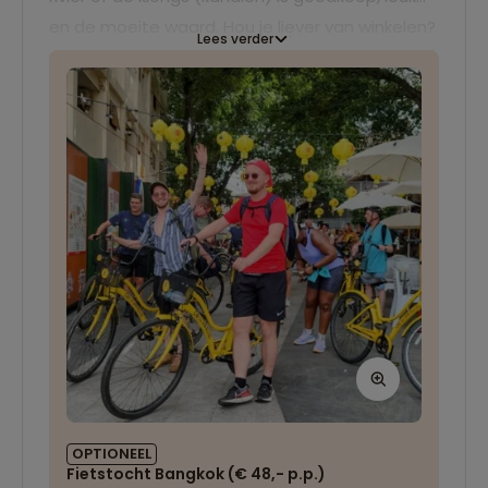
en de moeite waard. Hou je liever van winkelen?
Lees verder
Ga dan eens kijken in één van de gigantische
shoppingcentra of breng een bezoek aan een
nachtmarkt.
OPTIONEEL
Fietstocht Bangkok (€ 48,- p.p.)