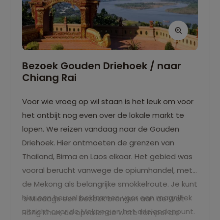
Bezoek Gouden Driehoek / naar
Chiang Rai
Voor wie vroeg op wil staan is het leuk om voor
het ontbijt nog even over de lokale markt te
lopen. We reizen vandaag naar de Gouden
Driehoek. Hier ontmoeten de grenzen van
Thailand, Birma en Laos elkaar. Het gebied was
vooral berucht vanwege de opiumhandel, met
de Mekong als belangrijke smokkelroute. Je kunt
hier een heuvel beklimmen voor een magnifiek
’s Middags een bezoek brengen aan de Wat
uitzicht over de Mekong en het drielandenpunt.
Rong Khun, de opvallende witte tempel die