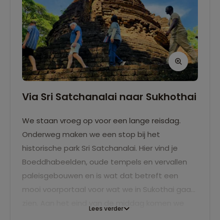
Via Sri Satchanalai naar Sukhothai
We staan vroeg op voor een lange reisdag.
Onderweg maken we een stop bij het
historische park Sri Satchanalai. Hier vind je
Boeddhabeelden, oude tempels en vervallen
paleisgebouwen en is wat dat betreft een
mooi voorportaal voor wat we in Sukothai gaan
zien. Aan het eind van de middag komen we
Lees verder
aan in ons hotel in Sukothai waar het zwembad