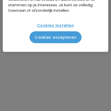
stemmen op je interesses. Je kunt ze volledig
toestaan of afzonderlijk instellen.
Cookies instellen
Cookies accepteren
Route Thailand
Vlucht Amsterdam – Bangkok
DAG 1
Aankomst Bangkok
DAG 2
Bangkok / vrije dag
DAG 3
Naar Kanchanaburi
DAG 4
Kanchanaburi / bezoek Erawan
DAG 5