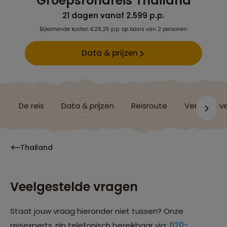
Groepsrondreis Thailand
21 dagen vanaf 2.599 p.p.
Bijkomende kosten €26,25 p.p. op basis van 2 personen
Data & prijzen
De reis
Data & prijzen
Reisroute
Verblijf & v
Thailand
Veelgestelde vragen
Staat jouw vraag hieronder niet tussen? Onze
reisexperts zijn telefonisch bereikbaar via:
020-