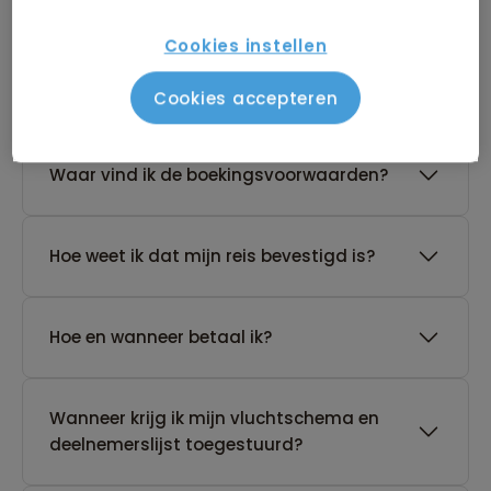
Cookies instellen
De reis van mijn keuze heeft nog geen
gegarandeerd vertrek. Wat nu?
Cookies accepteren
Waar vind ik de boekingsvoorwaarden?
Hoe weet ik dat mijn reis bevestigd is?
Hoe en wanneer betaal ik?
Wanneer krijg ik mijn vluchtschema en
deelnemerslijst toegestuurd?