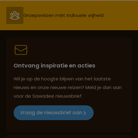
Persoonlijk en deskundig reisadvies
Best beoordeelde reisroutes
Ontvang inspiratie en acties
Reizen met oog voor mens, cultuur en milieu
Wil je op de hoogte blijven van het laatste
nieuws en onze nieuwe reizen? Meld je dan aan
voor de Sawadee nieuwsbrief.
Groepsreizen mét indivuele vrijheid
Vraag de nieuwsbrief aan
Persoonlijk en deskundig reisadvies