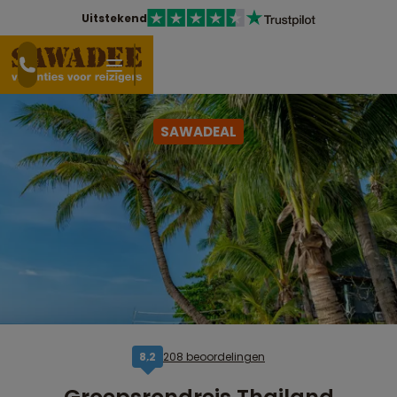
Uitstekend
SAWADEAL
208 beoordelingen
8,2