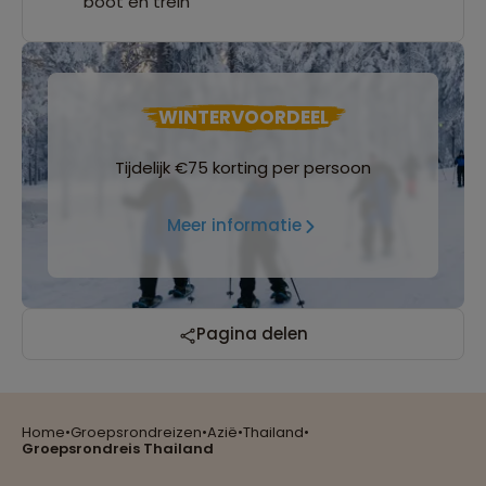
boot en trein
WINTERVOORDEEL
Tijdelijk €75 korting per persoon
Meer informatie
Reizen met oog voor mens, cultuur en milieu
Pagina delen
Home
•
Groepsrondreizen
•
Azië
•
Thailand
•
Groepsreizen mét indivuele vrijheid
Groepsrondreis Thailand