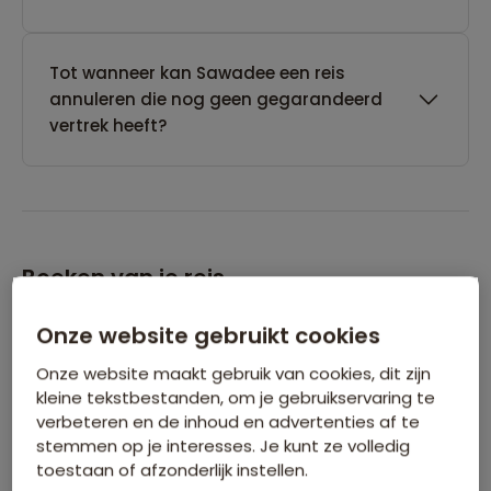
Tot wanneer kan Sawadee een reis
annuleren die nog geen gegarandeerd
vertrek heeft?
Boeken van je reis
Onze website gebruikt cookies
Wanneer kan ik het beste een reis
boeken?
Onze website maakt gebruik van cookies, dit zijn
kleine tekstbestanden, om je gebruikservaring te
verbeteren en de inhoud en advertenties af te
stemmen op je interesses. Je kunt ze volledig
Kan ik ook eerst een optie nemen op een
toestaan of afzonderlijk instellen.
reis?