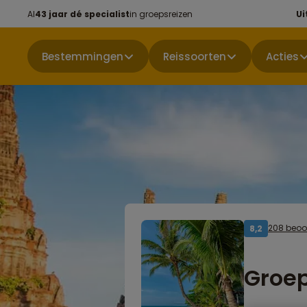
Al
43 jaar dé specialist
in groepsreizen
Ui
Bestemmingen
Reissoorten
Acties
208 beoo
8,2
Groep