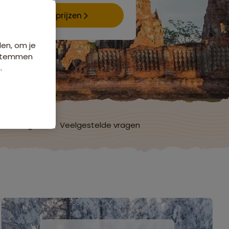
Data & prijzen
den, om je
e stemmen
.
ordelingen
Veelgestelde vragen