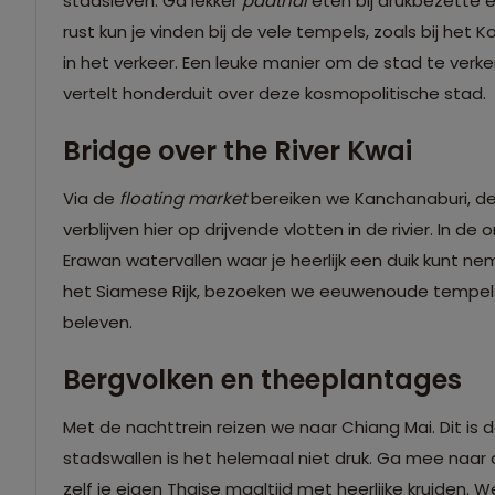
stadsleven. Ga lekker
padthai
eten bij drukbezette e
rust kun je vinden bij de vele tempels, zoals bij het 
in het verkeer. Een leuke manier om de stad te verken
vertelt honderduit over deze kosmopolitische stad.
Bridge over the River Kwai
Via de
floating market
bereiken we Kanchanaburi, de
verblijven hier op drijvende vlotten in de rivier. 
Erawan watervallen waar je heerlijk een duik kunt 
het Siamese Rijk, bezoeken we eeuwenoude tempels 
beleven.
Bergvolken en theeplantages
Met de nachttrein reizen we naar Chiang Mai. Dit is
stadswallen is het helemaal niet druk. Ga mee naar
zelf je eigen Thaise maaltijd met heerlijke kruiden