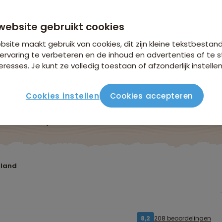
vanaf 2.599 p.p.
n €26,25 p.p. op basis van 2 personen
website gebruikt cookies
site maakt gebruik van cookies, dit zijn kleine tekstbestan
ervaring te verbeteren en de inhoud en advertenties af t
eresses. Je kunt ze volledig toestaan of afzonderlijk instellen
Cookies instellen
Cookies accepteren
ute
Verblijf & vervoer
Vluchtinfo
Praktisch
Beo
iland
208 beoordelingen
8,2