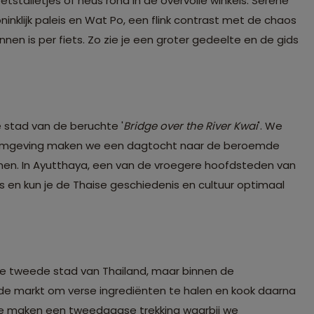
etstalletjes of neus rond in de overvolle winkels. Serene
Koninklijk paleis en Wat Po, een flink contrast met de chaos
nen is per fiets. Zo zie je een groter gedeelte en de gids
 stad van de beruchte '
Bridge over the River Kwai
'. We
In de omgeving maken we een dagtocht naar de beroemde
nemen. In Ayutthaya, een van de vroegere hoofdsteden van
en kun je de Thaise geschiedenis en cultuur optimaal
 de tweede stad van Thailand, maar binnen de
 de markt om verse ingrediënten te halen en kook daarna
. We maken een tweedaagse trekking waarbij we