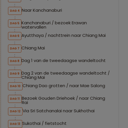
Naar Kanchanaburi
DAG 4
Kanchanaburi / bezoek Erawan
DAG 5
watervallen
Ayutthaya / nachttrein naar Chiang Mai
DAG 6
Chiang Mai
DAG 7
Dag 1 van de tweedaagse wandeltocht
DAG 8
Dag 2 van de tweedaagse wandeltocht /
DAG 9
Chiang Mai
Chiang Dao grotten / naar Mae Salong
DAG 10
Bezoek Gouden Driehoek / naar Chiang
DAG 11
Rai
Via Sri Satchanalai naar Sukhothai
DAG 12
Sukothai / fietstocht
DAG 13