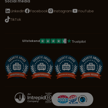
Social media
LinkedIn
Facebook
Instagram
YouTube
TikTok
Uitstekend