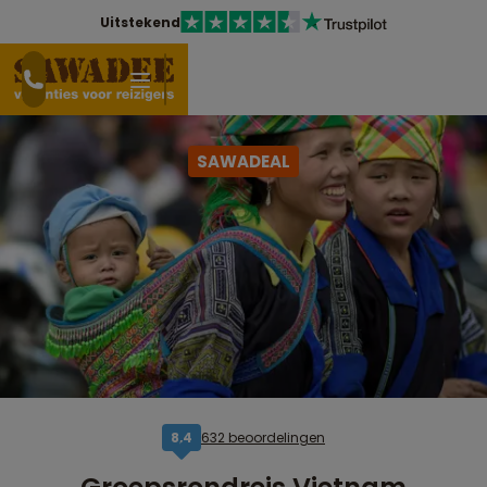
Uitstekend
SAWADEAL
632 beoordelingen
8,4