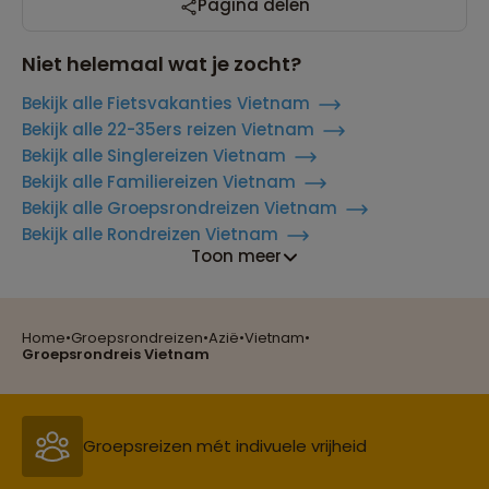
Pagina delen
Niet helemaal wat je zocht?
Bekijk alle Fietsvakanties Vietnam
Bekijk alle 22-35ers reizen Vietnam
Bekijk alle Singlereizen Vietnam
Bekijk alle Familiereizen Vietnam
Bekijk alle Groepsrondreizen Vietnam
Bekijk alle Rondreizen Vietnam
Toon meer
Home
•
Groepsrondreizen
•
Azië
•
Vietnam
•
Reizen met oog voor mens, cultuur en milieu
Groepsrondreis Vietnam
Groepsreizen mét indivuele vrijheid