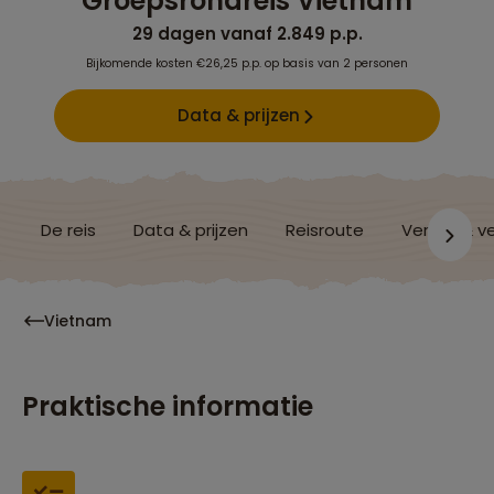
Groepsrondreis Vietnam
29 dagen vanaf 2.849 p.p.
Bijkomende kosten €26,25 p.p. op basis van 2 personen
Data & prijzen
De reis
Data & prijzen
Reisroute
Verblijf & v
Vietnam
Praktische informatie