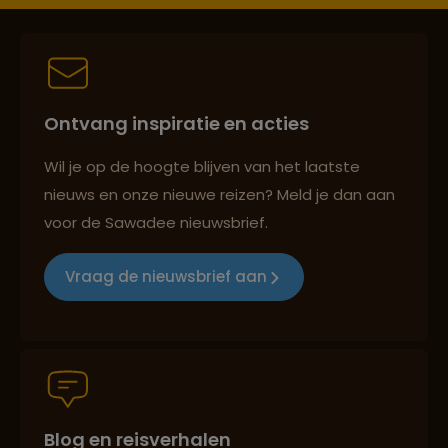
Persoonlijk en deskundig reisadvies
Ontvang inspiratie en acties
Best beoordeelde reisroutes
Wil je op de hoogte blijven van het laatste
nieuws en onze nieuwe reizen? Meld je dan aan
voor de Sawadee nieuwsbrief.
Reizen met oog voor mens, cultuur en milieu
Vraag de nieuwsbrief aan
Groepsreizen mét indivuele vrijheid
Blog en reisverhalen
Persoonlijk en deskundig reisadvies