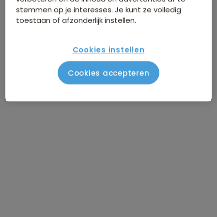
stemmen op je interesses. Je kunt ze volledig
Naar Baracoa
DAG 4
toestaan of afzonderlijk instellen.
Baracoa
DAG 5
Cookies instellen
Baracoa
DAG 6
Cookies accepteren
Naar Santiago de Cuba
DAG 7
Santiago de Cuba
DAG 8
Via Sierra Maestra naar Sierra Cristal
DAG 9
National Park
Sierra Cristal National Park / vrije
DAG 10
dag
Naar Camagüey
DAG 11
Naar Trinidad
DAG 12
Trinidad / stadstour / vrije dag
DAG 13