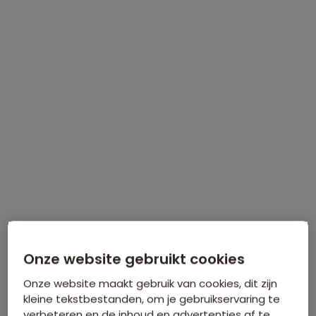
Zaterdag 5 september
, Natlab in
Eindhoven
Meer informatie
Meld je gratis aan!
Reisroute Cuba 23 dagen
Vlucht Amsterdam - Havana -
DAG 1
Varadero
Onze website gebruikt cookies
Naar Santa Clara
DAG 2
Onze website maakt gebruik van cookies, dit zijn
kleine tekstbestanden, om je gebruikservaring te
Naar Holguin
DAG 3
verbeteren en de inhoud en advertenties af te