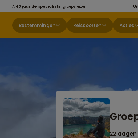
Al
43 jaar dé specialist
in groepsreizen
Ui
Bestemmingen
Reissoorten
Acties
Groep
22 dagen 