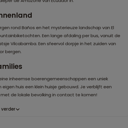
e dieper de Amazone van Ecuador in.
innenland
bergen rond Baños en het mysterieuze landschap van El
ntainbiketochten. Een lange afdaling per bus, vanuit de
aatsje Vilcabamba.
Een sfeervol dorpje in het zuiden van
or bergen.
amilies
 kleine inheemse boerengemeenschappen een uniek
eigen huis een klein huisje gebouwd. Je verblijft een
 met de lokale bevolking in contact te komen!
 verder