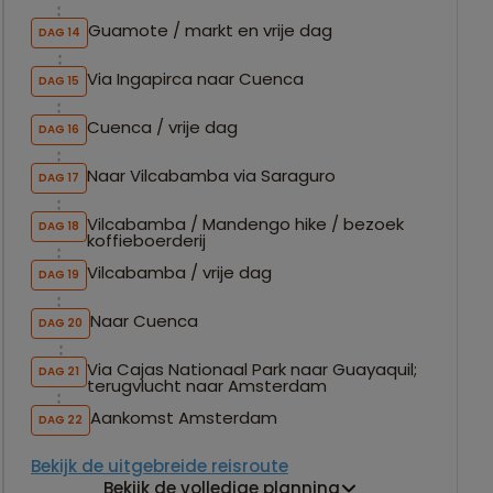
Guamote / markt en vrije dag
DAG 14
Via Ingapirca naar Cuenca
DAG 15
Cuenca / vrije dag
DAG 16
Naar Vilcabamba via Saraguro
DAG 17
Vilcabamba / Mandengo hike / bezoek
DAG 18
koffieboerderij
Vilcabamba / vrije dag
DAG 19
Naar Cuenca
DAG 20
Via Cajas Nationaal Park naar Guayaquil;
DAG 21
terugvlucht naar Amsterdam
Aankomst Amsterdam
DAG 22
Bekijk de uitgebreide reisroute
Bekijk de volledige planning