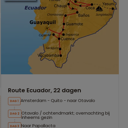
Route Ecuador, 22 dagen
Amsterdam - Quito - naar Otavalo
DAG 1
Otavalo / ochtendmarkt; overnachting bij
DAG 2
inheems gezin
Naar Papallacta
DAG 3