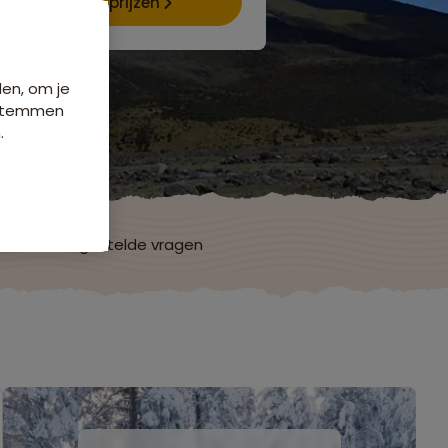
Data & prijzen
den, om je
e stemmen
.
ch
Veelgestelde vragen