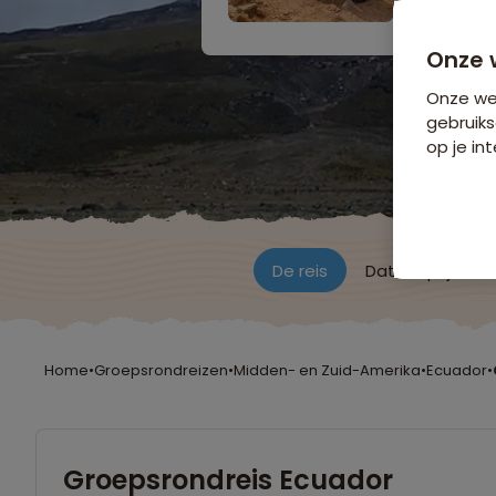
Bijkomende koste
Onze 
Onze web
gebruiks
op je int
De reis
Data & prijzen
Home
•
Groepsrondreizen
•
Midden- en Zuid-Amerika
•
Ecuador
•
Groepsrondreis Ecuador