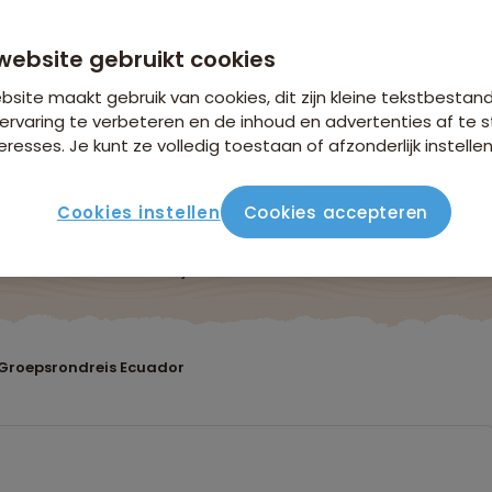
n €26,25 p.p. op basis van 2 personen
website gebruikt cookies
site maakt gebruik van cookies, dit zijn kleine tekstbestan
ervaring te verbeteren en de inhoud en advertenties af t
eresses. Je kunt ze volledig toestaan of afzonderlijk instellen
Cookies instellen
Cookies accepteren
Reisroute
Verblijf & vervoer
Vluchtinfo
Praktis
Groepsrondreis Ecuador