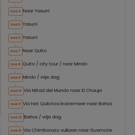
Naar Yasuní
DAG 4
Yasuní
DAG 5
Yasuní
DAG 6
Naar Quito
DAG 7
Quito / city tour / naar Mindo
DAG 8
Mindo / vrije dag
DAG 9
Via Mitad del Mundo naar El Chaupi
DAG 10
Via het Quilotoa kratermeer naar Baños
DAG 11
Baños / vrije dag
DAG 12
Via Chimborazo vulkaan naar Guamote
DAG 13