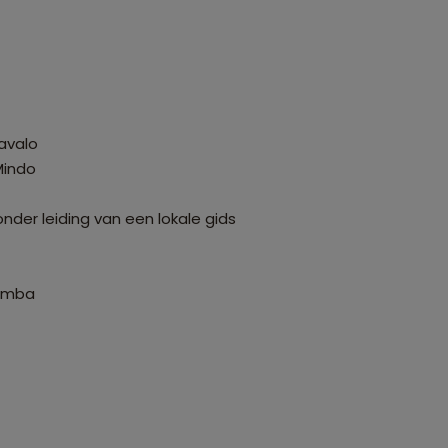
avalo
Mindo
nder leiding van een lokale gids
bamba