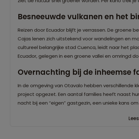
ziet de natuur snel groener worden. Per kano trek j
Besneeuwde vulkanen en het b
Reizen door Ecuador blijft je verrassen. De groene 
Cajas lenen zich uitstekend voor wandelingen en mou
cultureel belangrijke stad Cuenca, leidt naar het pl
Ecuador, gelegen in een groene vallei en omringd do
Overnachting bij de inheemse f
In de omgeving van Otavalo hebben verschillende
project opgezet. Een aantal families heeft naast hun 
nacht bij een “eigen” gastgezin, een unieke kans om
Lees