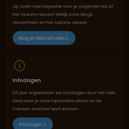
Op zoek naar inspiratie voor je volgende reis of
het laatste nieuws? Bekijk onze blogs,
Lees meer over Maras
Reizen met oog voor mens, cultuur en milieu
reisverhalen en het laatste nieuws.
Blog en Reisverhalen
Lees meer over Miraflores
Lees meer over Nazcalijnen
Infodagen
Lees meer over Ollantaytambo
Dit jaar organiseren we infodagen door het hele
land waar je onze bijzondere reizen en de
mensen erachter leert kennen.
Lees meer over Puerto Maldonado
Infodagen