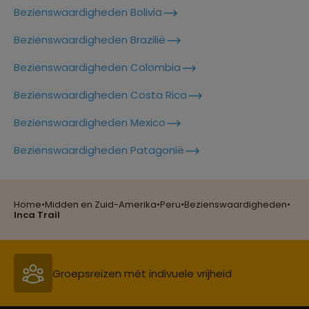
Bezienswaardigheden Bolivia
Bezienswaardigheden Brazilië
Lees meer over Het Titicacameer
Bezienswaardigheden Colombia
Bezienswaardigheden Costa Rica
Lees meer over Huacachina
Bezienswaardigheden Mexico
Reizen met oog voor mens, cultuur en milieu
Bezienswaardigheden Patagonië
Lees meer over Huaraz
Home
•
Midden en Zuid-Amerika
•
Peru
•
Bezienswaardigheden
•
Groepsreizen mét indivuele vrijheid
Inca Trail
Lees meer over Huayna Picchu
Persoonlijk en deskundig reisadvies
Lees meer over Iquitos