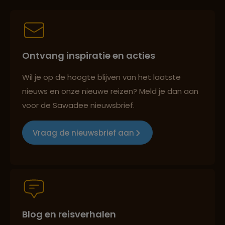
Lees meer over Kuelap
Best beoordeelde reisroutes
Ontvang inspiratie en acties
Lees meer over Laguna 69
Reizen met oog voor mens, cultuur en milieu
Wil je op de hoogte blijven van het laatste
nieuws en onze nieuwe reizen? Meld je dan aan
Lees meer over Lima
voor de Sawadee nieuwsbrief.
Groepsreizen mét indivuele vrijheid
Vraag de nieuwsbrief aan
Lees meer over Machu Picchu
Persoonlijk en deskundig reisadvies
Lees meer over Mancora
Blog en reisverhalen
Best beoordeelde reisroutes
Lees meer over Manu National Park