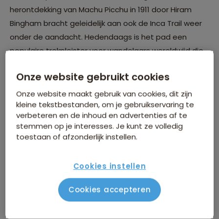
herontdekking van Machu Picchu in 1911 door Hiram
Bingham bracht geleidelijk aan ook de Inca Trail weer
onder de aandacht. Hedendaags is het pad een
populaire trekpleister voor wandelaars wereldwijd die
de oude stadsruïne willen bereiken.
Onze website gebruikt cookies
Onze website maakt gebruik van cookies, dit zijn
kleine tekstbestanden, om je gebruikservaring te
verbeteren en de inhoud en advertenties af te
stemmen op je interesses. Je kunt ze volledig
toestaan of afzonderlijk instellen.
Cookies instellen
Cookies accepteren