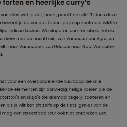
forten en heerlijke curry’s
an alles wat je ziet, hoort, proeft en ruikt. Tijdens deze
bezoek je boeiende steden, ga je op zoek naar wildlife
lijke Indiase keuken. We slapen in comfortabele hotels
 keer met de nachttrein, van Varanasi naar Agra, en
lhi naar Varanasi en van Udaipur naar Goa. We sluiten
d.
omst voor een overdonderende vuurdoop die al je
erkende elementen zijn aanwezig: heilige koeien die de
tortaxi's en riksja's die allemaal tegelijk toeteren en
 als je wilt kan dit zelfs op de fiets, geniet van de
rd mag een streetfood tour ook niet ontbreken. Eet