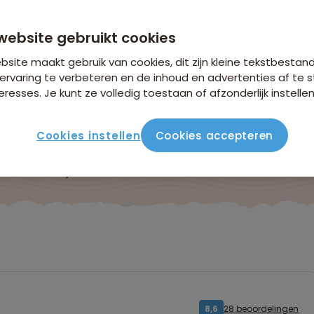
n €26,25 p.p. op basis van 2 personen
website gebruikt cookies
site maakt gebruik van cookies, dit zijn kleine tekstbestan
ervaring te verbeteren en de inhoud en advertenties af t
eresses. Je kunt ze volledig toestaan of afzonderlijk instellen
Cookies instellen
Cookies accepteren
ute
Verblijf & vervoer
Vluchtinfo
Praktisch
Beo
28 beoordelingen
8,6