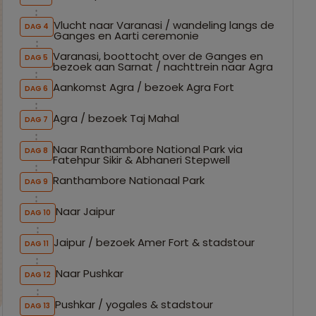
Vlucht naar Varanasi / wandeling langs de
DAG 4
Ganges en Aarti ceremonie
Varanasi, boottocht over de Ganges en
DAG 5
bezoek aan Sarnat / nachttrein naar Agra
Aankomst Agra / bezoek Agra Fort
DAG 6
Agra / bezoek Taj Mahal
DAG 7
Naar Ranthambore National Park via
DAG 8
Fatehpur Sikir & Abhaneri Stepwell
Ranthambore Nationaal Park
DAG 9
Naar Jaipur
DAG 10
Jaipur / bezoek Amer Fort & stadstour
DAG 11
Naar Pushkar
DAG 12
Pushkar / yogales & stadstour
DAG 13