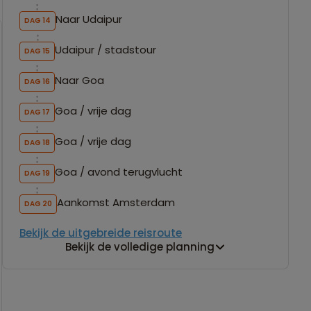
Naar Udaipur
DAG 14
Udaipur / stadstour
DAG 15
Naar Goa
DAG 16
Goa / vrije dag
DAG 17
Goa / vrije dag
DAG 18
Goa / avond terugvlucht
DAG 19
Aankomst Amsterdam
DAG 20
Bekijk de uitgebreide reisroute
Bekijk de volledige planning