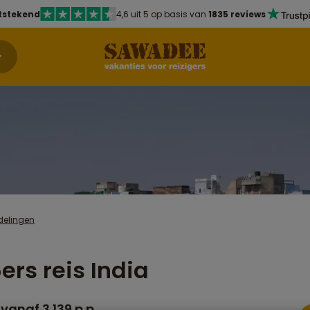
tstekend
4,6 uit 5 op basis van
1835 reviews
delingen
ers reis India
vanaf 3.139 p.p.