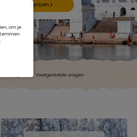
Data & prijzen
den, om je
e stemmen
.
ordelingen
Veelgestelde vragen