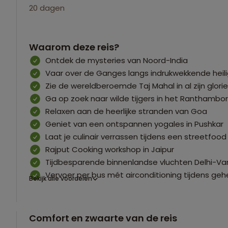
20 dagen
Waarom deze reis?
Ontdek de mysteries van Noord-India
Vaar over de Ganges langs indrukwekkende heili
Zie de wereldberoemde Taj Mahal in al zijn glorie
Ga op zoek naar wilde tijgers in het Ranthambo
Relaxen aan de heerlijke stranden van Goa
Geniet van een ontspannen yogales in Pushkar
Laat je culinair verrassen tijdens een streetfood 
Rajput Cooking workshop in Jaipur
Tijdbesparende binnenlandse vluchten Delhi-Va
Vervoer per bus mét airconditioning tijdens gehe
Bekijk alle voordelen
Comfort en zwaarte van de reis