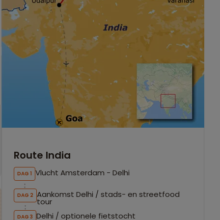
Route India
Vlucht Amsterdam - Delhi
DAG 1
Aankomst Delhi / stads- en streetfood
DAG 2
tour
Delhi / optionele fietstocht
DAG 3