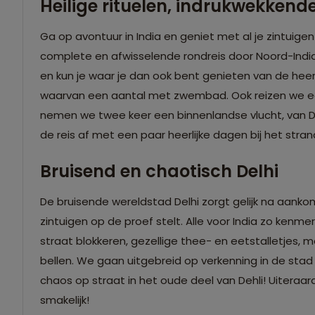
Heilige rituelen, indrukwekkende 
Ga op avontuur in India en geniet met al je zintuigen v
complete en afwisselende rondreis door Noord-India 
en kun je waar je dan ook bent genieten van de heer
waarvan een aantal met zwembad. Ook reizen we een
nemen we twee keer een binnenlandse vlucht, van De
de reis af met een paar heerlijke dagen bij het stran
Bruisend en chaotisch Delhi
De bruisende wereldstad Delhi zorgt gelijk na aank
zintuigen op de proef stelt. Alle voor India zo kenm
straat blokkeren, gezellige thee- en eetstalletjes, mo
bellen. We gaan uitgebreid op verkenning in de stad en
chaos op straat in het oude deel van Dehli! Uiteraa
smakelijk!