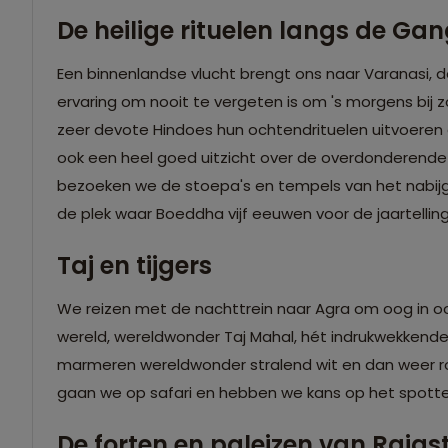
De heilige rituelen langs de Ga
Een binnenlandse vlucht brengt ons naar Varanasi, d
ervaring om nooit te vergeten is om 's morgens bij
zeer devote Hindoes hun ochtendrituelen uitvoeren 
ook een heel goed uitzicht over de overdonderende t
bezoeken we de stoepa's en tempels van het nabijg
de plek waar Boeddha vijf eeuwen voor de jaartelling
Taj en tijgers
We reizen met de nachttrein naar Agra om oog in 
wereld, wereldwonder Taj Mahal, hét indrukwekkende i
marmeren wereldwonder stralend wit en dan weer ro
gaan we op safari en hebben we kans op het spotten
De forten en paleizen van Raja