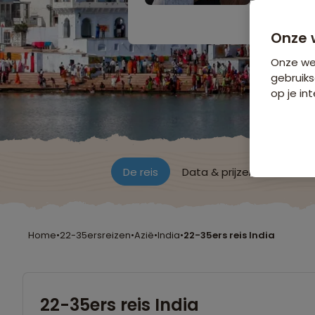
Bijkomende koste
Onze 
Onze web
gebruiks
op je int
De reis
Data & prijzen
Reisro
Home
•
22-35ersreizen
•
Azië
•
India
•
22-35ers reis India
22-35ers reis India