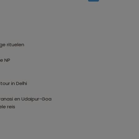
ge rituelen
re NP
tour in Delhi
ranasi en Udaipur-Goa
le reis