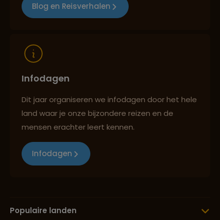
Blog en Reisverhalen
Lees meer over Panorama Route
Lees meer over Pretoria
Infodagen
Dit jaar organiseren we infodagen door het hele
Lees meer over Robbeneiland
land waar je onze bijzondere reizen en de
mensen erachter leert kennen.
Lees meer over Sani Pass
Infodagen
Lees meer over Stellenbosch
Populaire landen