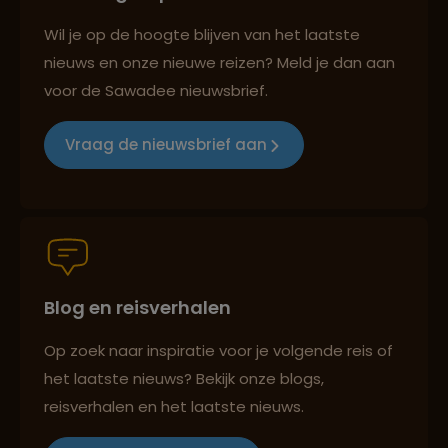
Reizen met oog voor mens, cultuur en milieu
Lees meer over Johannesburg
Wil je op de hoogte blijven van het laatste
nieuws en onze nieuwe reizen? Meld je dan aan
voor de Sawadee nieuwsbrief.
Lees meer over Kaap de Goede
Groepsreizen mét indivuele vrijheid
Hoop
Vraag de nieuwsbrief aan
Lees meer over Kirstenbosch
Reiszekerheid met Sawadee
Lees meer over Krugerpark
Blog en reisverhalen
Persoonlijk en deskundig reisadvies
Lees meer over Mpumalanga
Op zoek naar inspiratie voor je volgende reis of
het laatste nieuws? Bekijk onze blogs,
Reizen met oog voor mens, cultuur en milieu
reisverhalen en het laatste nieuws.
Lees meer over Oudtshoorn