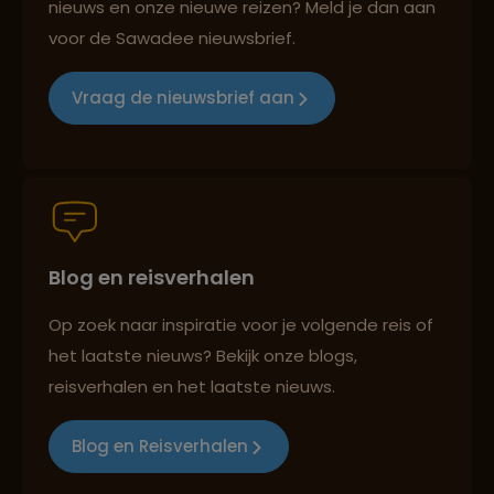
nieuws en onze nieuwe reizen? Meld je dan aan
voor de Sawadee nieuwsbrief.
Lees meer over Kaap de Goede
Groepsreizen mét indivuele vrijheid
Hoop
Vraag de nieuwsbrief aan
Lees meer over Kirstenbosch
Persoonlijk en deskundig reisadvies
Lees meer over Krugerpark
Blog en reisverhalen
Best beoordeelde reisroutes
Lees meer over Mpumalanga
Op zoek naar inspiratie voor je volgende reis of
het laatste nieuws? Bekijk onze blogs,
Reizen met oog voor mens, cultuur en milieu
reisverhalen en het laatste nieuws.
Lees meer over Oudtshoorn
Blog en Reisverhalen