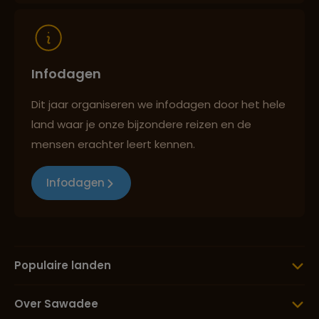
Lees meer over Panorama Route
Lees meer over Pretoria
Infodagen
Dit jaar organiseren we infodagen door het hele
Lees meer over Robbeneiland
land waar je onze bijzondere reizen en de
mensen erachter leert kennen.
Lees meer over Sani Pass
Infodagen
Lees meer over Stellenbosch
Populaire landen
Lees meer over Tafelberg
Over Sawadee