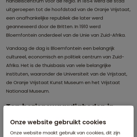
handelscentrum voor de regio. In 1854 werd de stad
uitgeroepen tot de hoofdstad van de Oranje Vrijstaat,
een onafhankelijke republiek die later werd
geannexeerd door de Britten. In 1910 werd
Bloemfontein onderdeel van de Unie van Zuid-Afrika.
Vandaag de dag is Bloemfontein een belangrijk
cultureel, economisch en politiek centrum van Zuid-
Afrika. Het is de thuisbasis van vele belangrijke
instituten, waaronder de Universiteit van de Vrijstaat,
de Oranje Vrijstaat Kunst Museum en het Vrijstaat
Nationaal Museum.
Top bezienswaardigheden in
Bloemfontein
Onze website gebruikt cookies
Bloemfontein is een prachtige, culturele stad die je
Onze website maakt gebruik van cookies, dit zijn