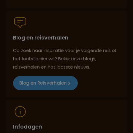
Hoop
Persoonlijk en deskundig reisadvies
Lees meer over Kirstenbosch
Blog en reisverhalen
Best beoordeelde reisroutes
Lees meer over Krugerpark
Op zoek naar inspiratie voor je volgende reis of
het laatste nieuws? Bekijk onze blogs,
Reizen met oog voor mens, cultuur en milieu
reisverhalen en het laatste nieuws.
Lees meer over Mpumalanga
Blog en Reisverhalen
Lees meer over Oudtshoorn
Lees meer over Panorama Route
Infodagen