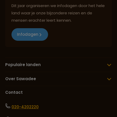
Dit jaar organiseren we infodagen door het hele
Lees meer over Pretoria
land waar je onze bijzondere reizen en de
mensen erachter leert kennen.
Lees meer over Sani Pass
Infodagen
Lees meer over Stellenbosch
Populaire landen
Lees meer over Tafelberg
Over Sawadee
Contact
020-4202220