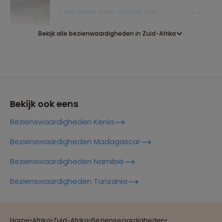
Lees meer over Coffee Bay
Bekijk alle bezienwaardigheden in Zuid-Afrika
Lees meer over De Drie Rondavels
Lees meer over Drakensberg
Bekijk ook eens
Bezienswaardigheden Kenia
Lees meer over Durban
Bezienswaardigheden Madagascar
Bezienswaardigheden Namibië
Lees meer over Franschhoek
Reizen met oog voor mens, cultuur en milieu
Bezienswaardigheden Tanzania
Lees meer over Gamedrive
Krugerpark
Home
•
Afrika
•
Zuid-Afrika
•
Bezienswaardigheden
•