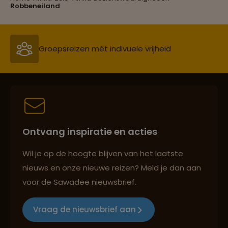
Groepsreizen mét indivuele vrijheid
Robbeneiland
Lees meer over Garden Route
Persoonlijk en deskundig reisadvies
Lees meer over Gods Window
Best beoordeelde reisroutes
Lees meer over Graskop
Ontvang inspiratie en acties
Lees meer over Hluhluwe Umfolozi
Reizen met oog voor mens, cultuur en milieu
Wil je op de hoogte blijven van het laatste
nationaal park
nieuws en onze nieuwe reizen? Meld je dan aan
voor de Sawadee nieuwsbrief.
Lees meer over Johannesburg
Groepsreizen mét indivuele vrijheid
Vraag de nieuwsbrief aan
Lees meer over Kaap de Goede