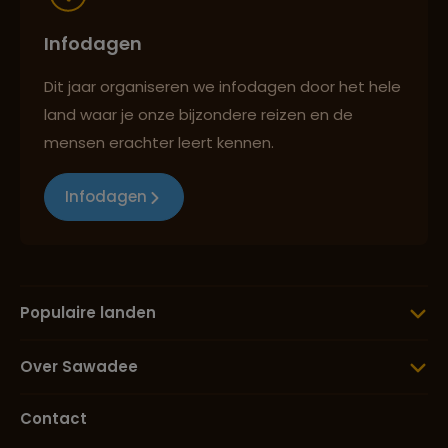
Lees meer over Pretoria
Infodagen
Dit jaar organiseren we infodagen door het hele
Lees meer over Robbeneiland
land waar je onze bijzondere reizen en de
mensen erachter leert kennen.
Lees meer over Sani Pass
Infodagen
Lees meer over Stellenbosch
Populaire landen
Lees meer over Tafelberg
Over Sawadee
Contact