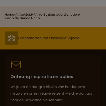
Lees meer over Gamedrive
Krugerpark
Home
•
Afrika
•
Zuid-Afrika
•
Bezienswaardigheden
•
Groepsreizen mét indivuele vrijheid
Kaap de Goede Hoop
Lees meer over Garden Route
Persoonlijk en deskundig reisadvies
Lees meer over Gods Window
Best beoordeelde reisroutes
Lees meer over Graskop
Ontvang inspiratie en acties
Lees meer over Hluhluwe Umfolozi
Reizen met oog voor mens, cultuur en milieu
Wil je op de hoogte blijven van het laatste
nationaal park
nieuws en onze nieuwe reizen? Meld je dan aan
voor de Sawadee nieuwsbrief.
Lees meer over Johannesburg