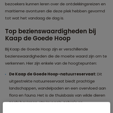
bezoekers kunnen leren over de ontdekkingsreizen en
maritieme avonturen die deze plek hebben gevormd
tot wat het vandaag de dag is.
Top bezienswaardigheden bij
Kaap de Goede Hoop
Bij Kaap de Goede Hoop zijn er verschillende
bezienswaardigheden die de moeite waard zijn om te
verkennen. Hier zijn enkele van de hoogtepunten:
De Kaap de Goede Hoop-natuurreservaat:
Dit
uitgestrekte natuurreservaat biedt prachtige
landschappen, wandelpaden en een overvloed aan
flora en fauna. Het is de thuisbasis van wilde dieren
zoals bavianen, struisvogels, zebra's en
verschillende vogelsoorten.