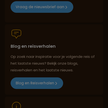
Groepsreizen mét indivuele vrijheid
Vraag de nieuwsbrief aan
Lees meer over Kirstenbosch
Persoonlijk en deskundig reisadvies
Lees meer over Krugerpark
Blog en reisverhalen
Best beoordeelde reisroutes
Lees meer over Mpumalanga
Op zoek naar inspiratie voor je volgende reis of
het laatste nieuws? Bekijk onze blogs,
Reizen met oog voor mens, cultuur en milieu
reisverhalen en het laatste nieuws.
Lees meer over Oudtshoorn
Blog en Reisverhalen
Lees meer over Panorama Route