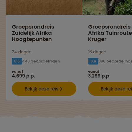
Groepsrondreis
Groepsrondreis
Zuidelijk Afrika
Afrika Tuinroute
Hoogtepunten
Kruger
24 dagen
16 dagen
440 beoordelingen
396 beoordeling
8.5
8.6
vanaf
vanaf
4.699 p.p.
3.299 p.p.
Bekijk deze reis
Bekijk deze re