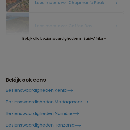
Lees meer over Chapman’s Peak
Lees meer over Coffee Bay
Bekijk alle bezienwaardigheden in Zuid-Afrika
Lees meer over De Drie Rondavels
Lees meer over Drakensberg
Bekijk ook eens
Bezienswaardigheden Kenia
Lees meer over Durban
Bezienswaardigheden Madagascar
Bezienswaardigheden Namibië
Lees meer over Franschhoek
Reizen met oog voor mens, cultuur en milieu
Bezienswaardigheden Tanzania