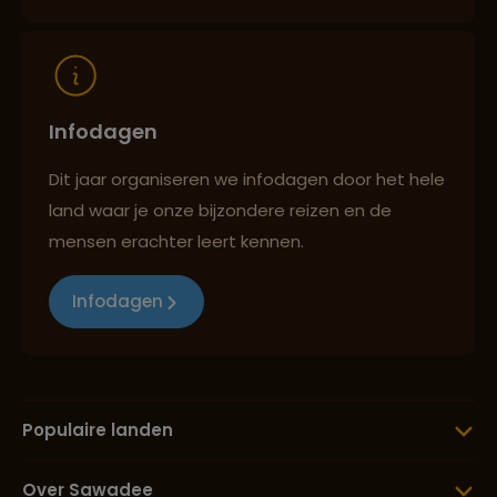
Lees meer over Panorama Route
Lees meer over Pretoria
Infodagen
Dit jaar organiseren we infodagen door het hele
land waar je onze bijzondere reizen en de
Lees meer over Robbeneiland
mensen erachter leert kennen.
Infodagen
Lees meer over Sani Pass
Lees meer over Stellenbosch
Populaire landen
Lees meer over Tafelberg
Over Sawadee