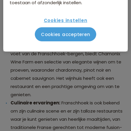
dorp:
toestaan of afzonderlijk instellen.
Wijntours en proeverijen:
Franschhoek staat
Cookies instellen
bekend om zijn uitstekende wijnen en er zijn talloze
wijngaarden en wijnhuizen waar je kunt genieten van
Cookies accepteren
proeverijen en rondleidingen. Bezoek bijvoorbeeld
Chamonix Wine Farm
. Dit wijnhuis gelegen aan de
voet van de Franschhoek-bergen, biedt Chamonix
Wine Farm een selectie van elegante wijnen om te
proeven, waaronder chardonnay, pinot noir en
cabernet sauvignon. Het wijnhuis heeft ook een
restaurant en een prachtige omgeving om van te
genieten.
Culinaire ervaringen:
Franschhoek is ook bekend
om zijn culinaire scene en er zijn talloze restaurants
waar je kunt genieten van heerlijke maaltijden, van
traditionele Franse gerechten tot moderne fusion-