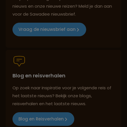
Lees meer over Johannesburg
nieuws en onze nieuwe reizen? Meld je dan aan
voor de Sawadee nieuwsbrief.
Lees meer over Kaap de Goede
Groepsreizen mét indivuele vrijheid
Hoop
Vraag de nieuwsbrief aan
Lees meer over Kirstenbosch
Persoonlijk en deskundig reisadvies
Lees meer over Krugerpark
Blog en reisverhalen
Best beoordeelde reisroutes
Op zoek naar inspiratie voor je volgende reis of
Lees meer over Mpumalanga
het laatste nieuws? Bekijk onze blogs,
Reizen met oog voor mens, cultuur en milieu
reisverhalen en het laatste nieuws.
Lees meer over Oudtshoorn
Blog en Reisverhalen