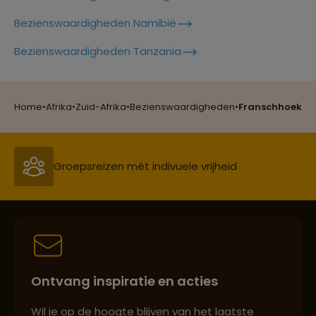
Bezienswaardigheden Namibië
Lees meer over Gamedrive
Reizen met oog voor mens, cultuur en milieu
Krugerpark
Bezienswaardigheden Tanzania
Lees meer over Garden Route
Groepsreizen mét indivuele vrijheid
Home
•
Afrika
•
Zuid-Afrika
•
Bezienswaardigheden
•
Franschhoek
Lees meer over Gods Window
Persoonlijk en deskundig reisadvies
Lees meer over Graskop
Best beoordeelde reisroutes
Lees meer over Hluhluwe Umfolozi
nationaal park
Ontvang inspiratie en acties
Reizen met oog voor mens, cultuur en milieu
Wil je op de hoogte blijven van het laatste