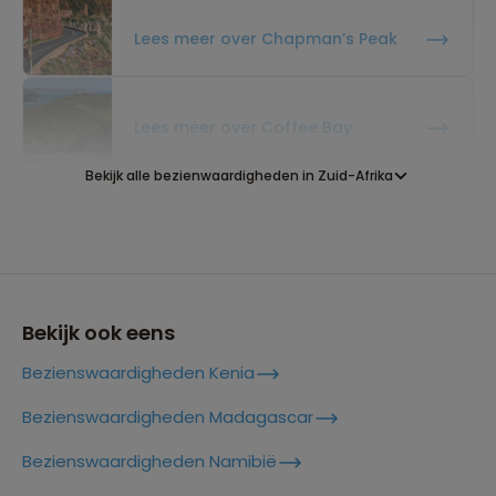
Lees meer over Chapman’s Peak
Lees meer over Coffee Bay
Bekijk alle bezienwaardigheden in Zuid-Afrika
Lees meer over De Drie Rondavels
Lees meer over Drakensberg
Bekijk ook eens
Bezienswaardigheden Kenia
Lees meer over Durban
Bezienswaardigheden Madagascar
Bezienswaardigheden Namibië
Lees meer over Franschhoek
Reizen met oog voor mens, cultuur en milieu