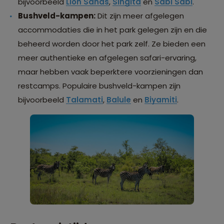
bijvoorbeeld
Lion Sands
,
Singita
en
Sabi Sabi
.
Bushveld-kampen:
Dit zijn meer afgelegen
accommodaties die in het park gelegen zijn en die
beheerd worden door het park zelf. Ze bieden een
meer authentieke en afgelegen safari-ervaring,
maar hebben vaak beperktere voorzieningen dan
restcamps. Populaire bushveld-kampen zijn
bijvoorbeeld
Talamati
,
Balule
en
Biyamiti
.