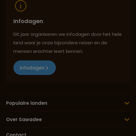
Lees meer over Pretoria
Infodagen
Dit jaar organiseren we infodagen door het hele
Lees meer over Robbeneiland
land waar je onze bijzondere reizen en de
mensen erachter leert kennen.
Lees meer over Sani Pass
Infodagen
Lees meer over Stellenbosch
Populaire landen
Lees meer over Tafelberg
Over Sawadee
Contact