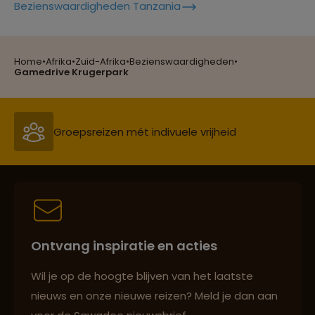
Bezienswaardigheden Tanzania
Lees meer over Garden Route
Home
•
Afrika
•
Zuid-Afrika
•
Bezienswaardigheden
•
Groepsreizen mét indivuele vrijheid
Gamedrive Krugerpark
Lees meer over Gods Window
Persoonlijk en deskundig reisadvies
Lees meer over Graskop
Best beoordeelde reisroutes
Lees meer over Hluhluwe Umfolozi
nationaal park
Ontvang inspiratie en acties
Reizen met oog voor mens, cultuur en milieu
Lees meer over Johannesburg
Wil je op de hoogte blijven van het laatste
nieuws en onze nieuwe reizen? Meld je dan aan