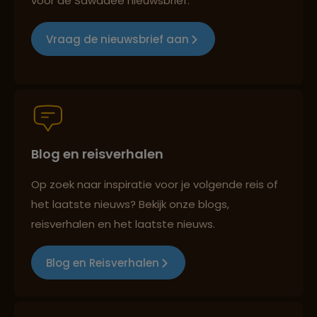
voor de Sawadee nieuwsbrief.
Lees meer over Kaap de Goede
Groepsreizen mét indivuele vrijheid
Hoop
Vraag de nieuwsbrief aan
Lees meer over Kirstenbosch
Persoonlijk en deskundig reisadvies
Lees meer over Krugerpark
Blog en reisverhalen
Best beoordeelde reisroutes
Lees meer over Mpumalanga
Op zoek naar inspiratie voor je volgende reis of
het laatste nieuws? Bekijk onze blogs,
Reizen met oog voor mens, cultuur en milieu
reisverhalen en het laatste nieuws.
Lees meer over Oudtshoorn
Blog en Reisverhalen
Lees meer over Panorama Route