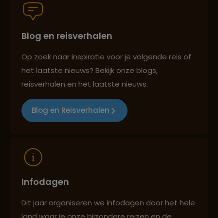
Lees meer over Prambanan
Blog en reisverhalen
Best beoordeelde reisroutes
Tempelcomplex
Op zoek naar inspiratie voor je volgende reis of
het laatste nieuws? Bekijk onze blogs,
Lees meer over Pulau Weh
Reizen met oog voor mens, cultuur en milieu
reisverhalen en het laatste nieuws.
Blog en Reisverhalen
Lees meer over Pura Besakih
Lees meer over Pura Tanah Lot
Infodagen
Lees meer over Pura Ulun Danu
Bratan
Dit jaar organiseren we infodagen door het hele
land waar je onze bijzondere reizen en de