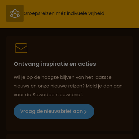
Lees meer over Madakaripura
Persoonlijk en deskundig reisadvies
Waterfall
Lees meer over Malang
Best beoordeelde reisroutes
Ontvang inspiratie en acties
Lees meer over Medan
Reizen met oog voor mens, cultuur en milieu
Wil je op de hoogte blijven van het laatste
nieuws en onze nieuwe reizen? Meld je dan aan
Lees meer over Merapi
voor de Sawadee nieuwsbrief.
Groepsreizen mét indivuele vrijheid
Vraag de nieuwsbrief aan
Lees meer over Nusa Lembongan
Persoonlijk en deskundig reisadvies
Lees meer over Pink Beach