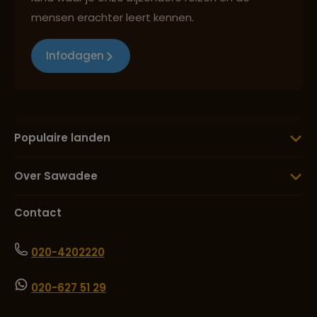
mensen erachter leert kennen.
Lees meer over Raja Ampat
Infodagen
Lees meer over Sumba
Lees meer over Tobameer
Populaire landen
Over Sawadee
Lees meer over Torajaland
Contact
Lees meer over Ubud
020-4202220
020-627 51 29
Lees meer over Ubud Monkey
Forest