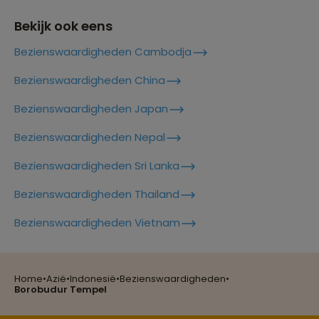
Lees meer over Jakarta
Bekijk ook eens
Bezienswaardigheden Cambodja
Lees meer over Jatiluwih
Bezienswaardigheden China
Bezienswaardigheden Japan
Lees meer over Kalibaru
Bezienswaardigheden Nepal
Bezienswaardigheden Sri Lanka
Lees meer over Kelimutu
Bezienswaardigheden Thailand
Reizen met oog voor mens, cultuur en milieu
Bezienswaardigheden Vietnam
Lees meer over Kelingking Beach
Home
•
Azië
•
Indonesië
•
Bezienswaardigheden
•
Groepsreizen mét indivuele vrijheid
Borobudur Tempel
Lees meer over Lombok