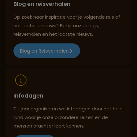
Lees meer over Prambanan
Blog en reisverhalen
Best beoordeelde reisroutes
Tempelcomplex
Op zoek naar inspiratie voor je volgende reis of
het laatste nieuws? Bekijk onze blogs,
Lees meer over Pulau Weh
Reizen met oog voor mens, cultuur en milieu
reisverhalen en het laatste nieuws.
Blog en Reisverhalen
Lees meer over Pura Besakih
Lees meer over Pura Tanah Lot
Infodagen
Lees meer over Pura Ulun Danu
Bratan
Dit jaar organiseren we infodagen door het hele
land waar je onze bijzondere reizen en de
mensen erachter leert kennen.
Lees meer over Raja Ampat