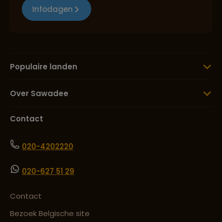
Infodagen
Lees meer over Sumba
Lees meer over Tobameer
Populaire landen
Over Sawadee
Lees meer over Torajaland
Contact
Lees meer over Ubud
020-4202220
020-627 51 29
Lees meer over Ubud Monkey
Forest
Contact
Bezoek Belgische site
Lees meer over Yogyakarta