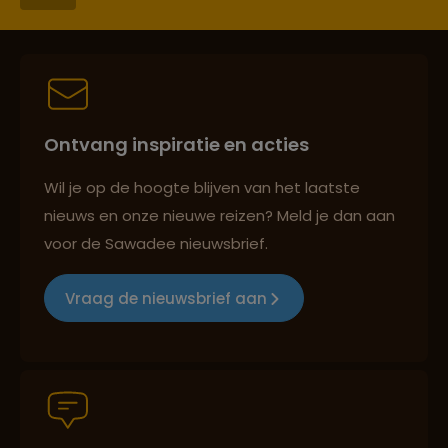
Lees meer over Malang
Best beoordeelde reisroutes
Ontvang inspiratie en acties
Lees meer over Medan
Reizen met oog voor mens, cultuur en milieu
Wil je op de hoogte blijven van het laatste
nieuws en onze nieuwe reizen? Meld je dan aan
Lees meer over Merapi
voor de Sawadee nieuwsbrief.
Groepsreizen mét indivuele vrijheid
Vraag de nieuwsbrief aan
Lees meer over Nusa Lembongan
Persoonlijk en deskundig reisadvies
Lees meer over Pink Beach