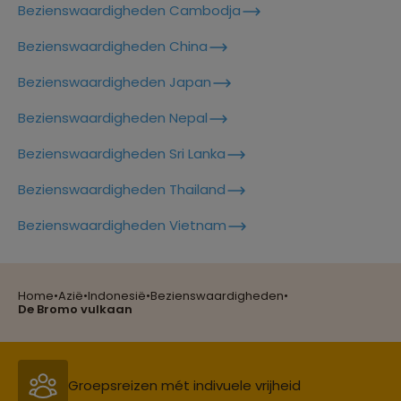
Bezienswaardigheden Cambodja
Lees meer over Jatiluwih
Bezienswaardigheden China
Bezienswaardigheden Japan
Lees meer over Kalibaru
Bezienswaardigheden Nepal
Bezienswaardigheden Sri Lanka
Lees meer over Kelimutu
Bezienswaardigheden Thailand
Reizen met oog voor mens, cultuur en milieu
Bezienswaardigheden Vietnam
Lees meer over Kelingking Beach
Home
•
Azië
•
Indonesië
•
Bezienswaardigheden
•
Groepsreizen mét indivuele vrijheid
De Bromo vulkaan
Lees meer over Lombok
Lees meer over Madakaripura
Persoonlijk en deskundig reisadvies
Waterfall