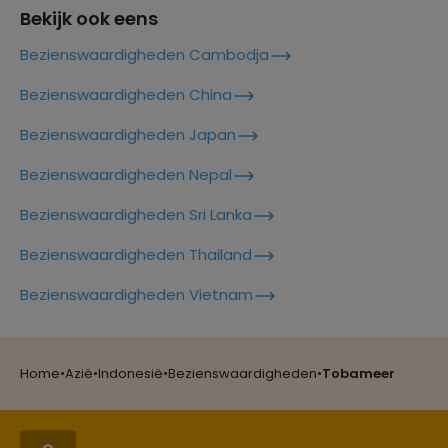
Bekijk ook eens
Bezienswaardigheden Cambodja
Lees meer over Jakarta
Bezienswaardigheden China
Bezienswaardigheden Japan
Lees meer over Jatiluwih
Bezienswaardigheden Nepal
Bezienswaardigheden Sri Lanka
Lees meer over Kalibaru
Bezienswaardigheden Thailand
Reizen met oog voor mens, cultuur en milieu
Bezienswaardigheden Vietnam
Lees meer over Kelimutu
Groepsreizen mét indivuele vrijheid
Home
•
Azië
•
Indonesië
•
Bezienswaardigheden
•
Tobameer
Lees meer over Kelingking Beach