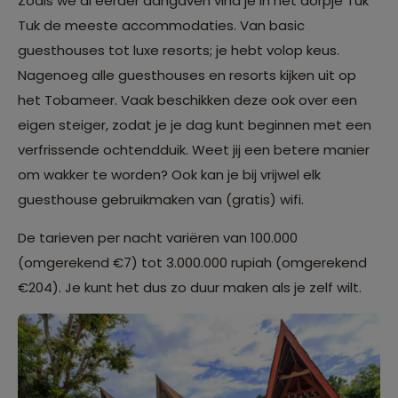
Zoals we al eerder aangaven vind je in het dorpje Tuk
Tuk de meeste accommodaties. Van basic
guesthouses tot luxe resorts; je hebt volop keus.
Nagenoeg alle guesthouses en resorts kijken uit op
het Tobameer. Vaak beschikken deze ook over een
eigen steiger, zodat je je dag kunt beginnen met een
verfrissende ochtendduik. Weet jij een betere manier
om wakker te worden? Ook kan je bij vrijwel elk
guesthouse gebruikmaken van (gratis) wifi.
De tarieven per nacht variëren van 100.000
(omgerekend €7) tot 3.000.000 rupiah (omgerekend
€204). Je kunt het dus zo duur maken als je zelf wilt.