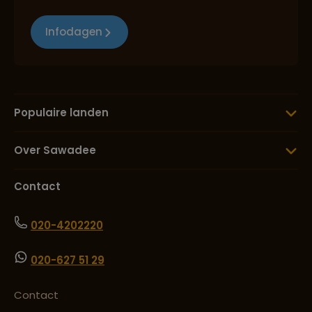
Bratan
Infodagen
Lees meer over Raja Ampat
Populaire landen
Lees meer over Sumba
Over Sawadee
Lees meer over Torajaland
Contact
020-4202220
Lees meer over Ubud
020-627 51 29
Lees meer over Ubud Monkey
Forest
Contact