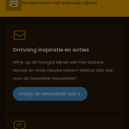
Persoonlijk en deskundig reisadvies
Lees meer over Lombok
Lees meer over Madakaripura
Best beoordeelde reisroutes
Waterfall
Ontvang inspiratie en acties
Lees meer over Malang
Reizen met oog voor mens, cultuur en milieu
Wil je op de hoogte blijven van het laatste
nieuws en onze nieuwe reizen? Meld je dan aan
Lees meer over Medan
voor de Sawadee nieuwsbrief.
Groepsreizen mét indivuele vrijheid
Vraag de nieuwsbrief aan
Lees meer over Merapi
Persoonlijk en deskundig reisadvies
Lees meer over Nusa Lembongan