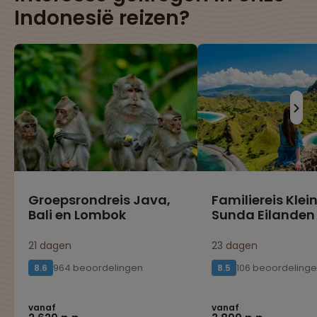
Indonesië reizen?
Groepsrondreis Java,
Familiereis Klei
Bali en Lombok
Sunda Eilanden
21 dagen
23 dagen
964 beoordelingen
106 beoordeling
8.6
8.5
vanaf
vanaf