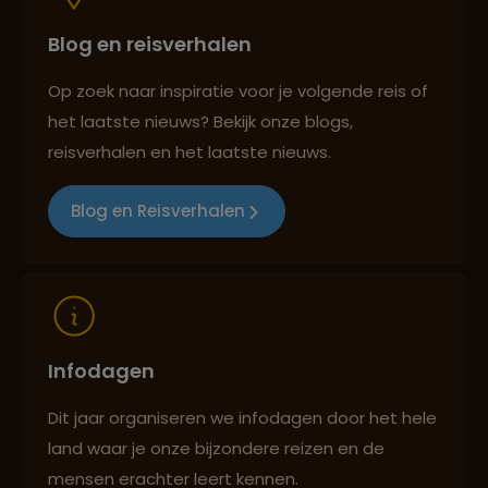
Blog en reisverhalen
Best beoordeelde reisroutes
Lees meer over Pink Beach
Op zoek naar inspiratie voor je volgende reis of
het laatste nieuws? Bekijk onze blogs,
Lees meer over Prambanan
Reizen met oog voor mens, cultuur en milieu
reisverhalen en het laatste nieuws.
Tempelcomplex
Blog en Reisverhalen
Lees meer over Pulau Weh
Lees meer over Pura Besakih
Infodagen
Lees meer over Pura Tanah Lot
Dit jaar organiseren we infodagen door het hele
land waar je onze bijzondere reizen en de
mensen erachter leert kennen.
Lees meer over Pura Ulun Danu