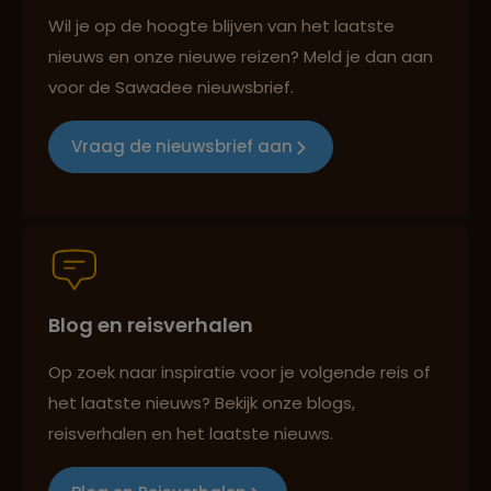
Reizen met oog voor mens, cultuur en milieu
Wil je op de hoogte blijven van het laatste
nieuws en onze nieuwe reizen? Meld je dan aan
Lees meer over Medan
voor de Sawadee nieuwsbrief.
Groepsreizen mét indivuele vrijheid
Vraag de nieuwsbrief aan
Lees meer over Merapi
Persoonlijk en deskundig reisadvies
Lees meer over Nusa Lembongan
Blog en reisverhalen
Best beoordeelde reisroutes
Lees meer over Pink Beach
Op zoek naar inspiratie voor je volgende reis of
het laatste nieuws? Bekijk onze blogs,
Lees meer over Pulau Weh
Reizen met oog voor mens, cultuur en milieu
reisverhalen en het laatste nieuws.