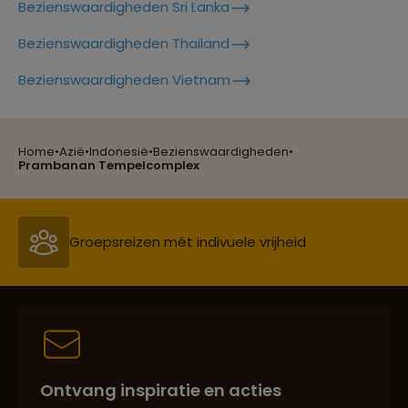
Bezienswaardigheden Sri Lanka
Lees meer over Kalibaru
Bezienswaardigheden Thailand
Reizen met oog voor mens, cultuur en milieu
Bezienswaardigheden Vietnam
Lees meer over Kelimutu
Home
•
Azië
•
Indonesië
•
Bezienswaardigheden
•
Groepsreizen mét indivuele vrijheid
Prambanan Tempelcomplex
Lees meer over Kelingking Beach
Persoonlijk en deskundig reisadvies
Lees meer over Lombok
Lees meer over Madakaripura
Waterfall
Best beoordeelde reisroutes
Ontvang inspiratie en acties
Lees meer over Malang