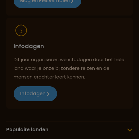
Blog en Reisverhalen
Lees meer over Pura Besakih
Lees meer over Pura Tanah Lot
Infodagen
Lees meer over Pura Ulun Danu
Bratan
Dit jaar organiseren we infodagen door het hele
land waar je onze bijzondere reizen en de
mensen erachter leert kennen.
Lees meer over Raja Ampat
Infodagen
Lees meer over Sumba
Lees meer over Tobameer
Populaire landen