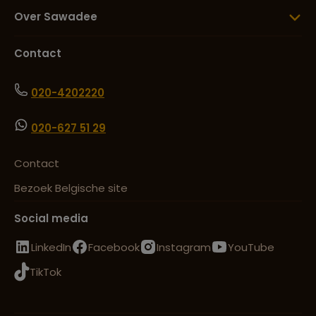
Over Sawadee
Lees meer over Torajaland
Contact
Lees meer over Ubud
020-4202220
020-627 51 29
Lees meer over Ubud Monkey
Forest
Contact
Bezoek Belgische site
Lees meer over Yogyakarta
Social media
LinkedIn
Facebook
Instagram
YouTube
TikTok