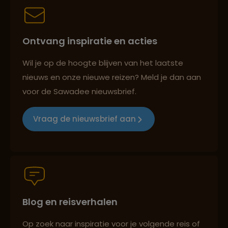
Lees meer over Koh Samui
Best beoordeelde reisroutes
Ontvang inspiratie en acties
Lees meer over Krabi
Wil je op de hoogte blijven van het laatste
nieuws en onze nieuwe reizen? Meld je dan aan
Reizen met oog voor mens, cultuur en milieu
Lees meer over Mae Hong Son
voor de Sawadee nieuwsbrief.
Vraag de nieuwsbrief aan
Groepsreizen mét indivuele vrijheid
Lees meer over Maya Bay
Lees meer over Mu Ko Chang
Persoonlijk en deskundig reisadvies
National Park
Blog en reisverhalen
Lees meer over Pai
Op zoek naar inspiratie voor je volgende reis of
Best beoordeelde reisroutes