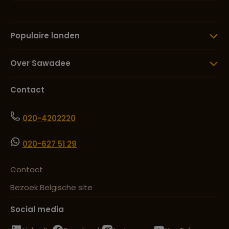
Populaire landen
Lees meer over The Grand Palace
Over Sawadee
Lees meer over Wat Arun
Contact
020-4202220
Lees meer over Wat Pho
020-627 51 29
Lees meer over Wat Phra Kaew
Contact
Bezoek Belgische site
Lees meer over Wildlife Friends
Social media
Foundation Thailand