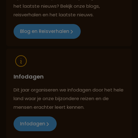
het laatste nieuws? Bekijk onze blogs,
Lees meer over Patong Beach
reisverhalen en het laatste nieuws.
Reizen met oog voor mens, cultuur en milieu
Blog en Reisverhalen
Lees meer over Pattaya
Lees meer over Phang Nga Bay
Infodagen
Lees meer over Phitsanulok
Dit jaar organiseren we infodagen door het hele
land waar je onze bijzondere reizen en de
mensen erachter leert kennen.
Lees meer over Railay Beach
Infodagen
Lees meer over Sukhothai