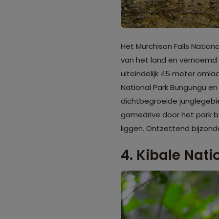
Het Murchison Falls Natio
van het land en vernoemd na
uiteindelijk 45 meter omlaa
National Park Bungungu en h
dichtbegroeide junglegebie
gamedrive door het park beg
liggen. Ontzettend bijzond
4. Kibale Nati