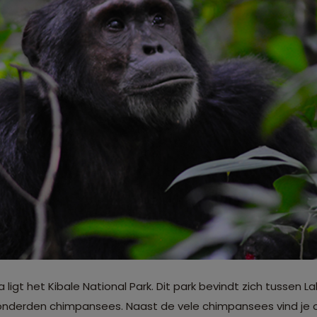
igt het Kibale National Park. Dit park bevindt zich tussen L
nderden chimpansees. Naast de vele chimpansees vind je 