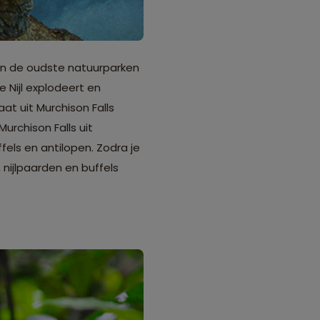
van de oudste natuurparken
e Nijl explodeert en
at uit Murchison Falls
urchison Falls uit
els en antilopen. Zodra je
 nijlpaarden en buffels