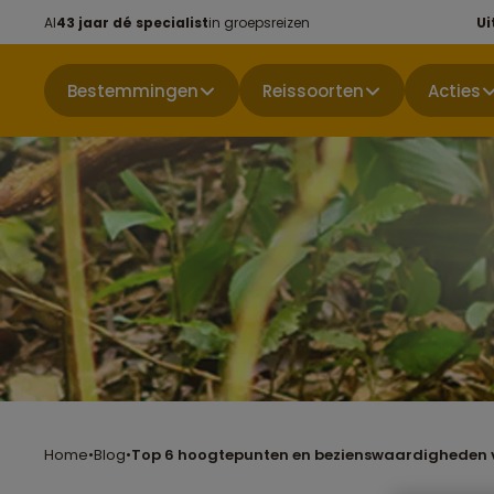
Al
43 jaar dé specialist
in groepsreizen
Ui
Bestemmingen
Reissoorten
Acties
Home
•
Blog
•
Top 6 hoogtepunten en bezienswaardigheden