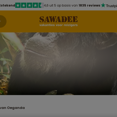
tstekend
4,6 uit 5 op basis van
1835 reviews
 van Oeganda