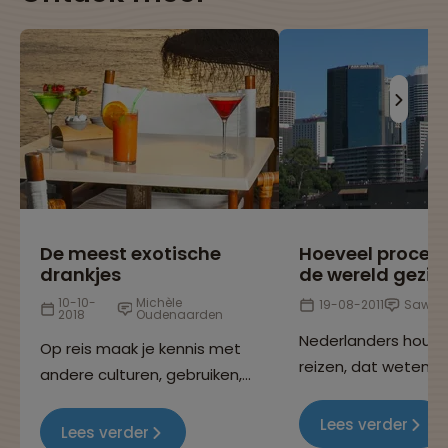
De meest exotische
Hoeveel procen
drankjes
de wereld gezie
10-10-
Michèle
19-08-2011
Sawad
2018
Oudenaarden
Nederlanders houd
Op reis maak je kennis met
reizen, dat weten w
andere culturen, gebruiken,
allemaal, want je k
eetgewoontes en niet
overal op de wereld
Lees verder
geheel onbelangrijk: de
Lees verder
Maar heb jij je ooit