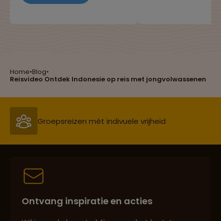
nationale cocktails! In dit
afgevraagd hoevee
blog hebben we de meest
van de wereld eigenl
bijzondere en populaire
bereisd wordt door
drankjes op een rijtje gezet.
Nederlandse bevolk
Heb jij ze al geproefd?
Home
•
Blog
•
Reizen met oog voor mens, cultuur en milieu
Reisvideo Ontdek Indonesie op reis met jongvolwassenen
Groepsreizen mét indivuele vrijheid
Persoonlijk en deskundig reisadvies
Ontvang inspiratie en acties
Best beoordeelde reisroutes