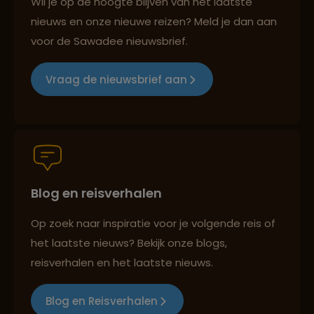
Wil je op de hoogte blijven van het laatste
nieuws en onze nieuwe reizen? Meld je dan aan
voor de Sawadee nieuwsbrief.
Reizen met oog voor mens, cultuur en milieu
Vraag de nieuwsbrief aan
Groepsreizen mét indivuele vrijheid
Blog en reisverhalen
Persoonlijk en deskundig reisadvies
Op zoek naar inspiratie voor je volgende reis of
het laatste nieuws? Bekijk onze blogs,
Best beoordeelde reisroutes
reisverhalen en het laatste nieuws.
Blog en Reisverhalen