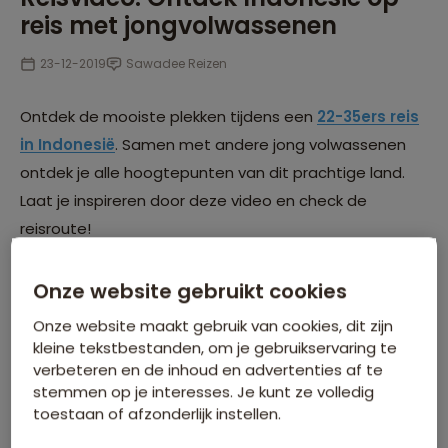
reis met jongvolwassenen
23-12-2019
Sawadee Reizen
Ontdek de mooiste plekken tijdens een
22-35ers reis
in Indonesië
. Samen met andere jong volwassenen
ontdek je alle hoogtepunten van dit prachtige land.
Laat je inspireren door deze video en check de
reisroute!
Onze website gebruikt cookies
Onze website maakt gebruik van cookies, dit zijn
kleine tekstbestanden, om je gebruikservaring te
verbeteren en de inhoud en advertenties af te
stemmen op je interesses. Je kunt ze volledig
toestaan of afzonderlijk instellen.