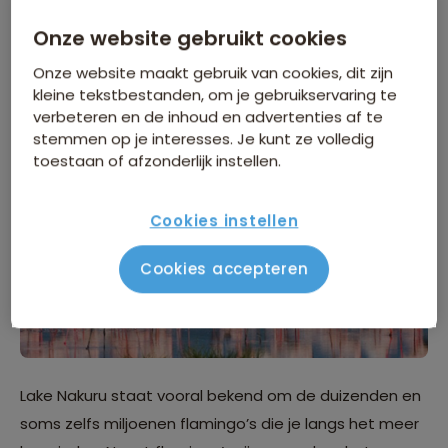
erg misleidend, want wat je vooral in het park aantreft
zijn rotsheuvels, prachtige kliffen en vooral heel veel
Onze website gebruikt cookies
rust.
Onze website maakt gebruik van cookies, dit zijn
kleine tekstbestanden, om je gebruikservaring te
2. Lake Nakuru
verbeteren en de inhoud en advertenties af te
stemmen op je interesses. Je kunt ze volledig
toestaan of afzonderlijk instellen.
Cookies instellen
Cookies accepteren
Lake Nakuru staat vooral bekend om de duizenden en
soms zelfs miljoenen flamingo’s die je langs het meer