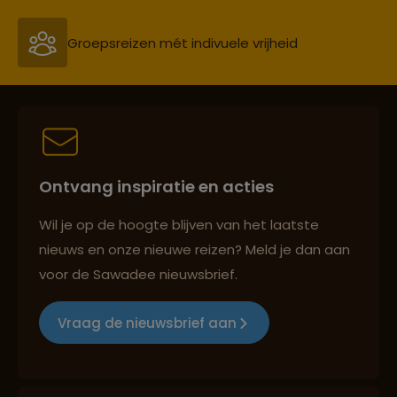
Persoonlijk en deskundig reisadvies
Best beoordeelde reisroutes
Ontvang inspiratie en acties
Reizen met oog voor mens, cultuur en milieu
Wil je op de hoogte blijven van het laatste
nieuws en onze nieuwe reizen? Meld je dan aan
voor de Sawadee nieuwsbrief.
Groepsreizen mét indivuele vrijheid
Vraag de nieuwsbrief aan
Persoonlijk en deskundig reisadvies