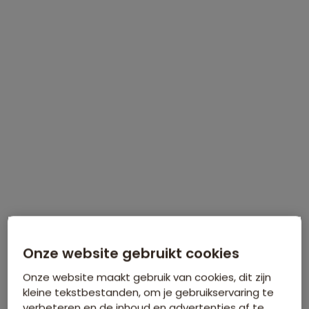
Groepsrondreis Sikkim en Bhutan
21 dagen vanaf 4.599 p.p.
Bijkomende kosten €26,25 p.p. op basis van 2 personen
Data & prijzen
WINTERVOORDEEL
Tijdelijk €75 korting per persoon
Onze website gebruikt cookies
Onze website maakt gebruik van cookies, dit zijn
Meer informatie
kleine tekstbestanden, om je gebruikservaring te
verbeteren en de inhoud en advertenties af te