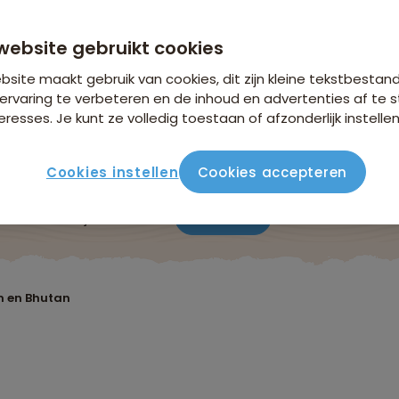
vanaf 4.599 p.p.
n €26,25 p.p. op basis van 2 personen
website gebruikt cookies
site maakt gebruik van cookies, dit zijn kleine tekstbestan
ervaring te verbeteren en de inhoud en advertenties af t
eresses. Je kunt ze volledig toestaan of afzonderlijk instellen
Cookies instellen
Cookies accepteren
ute
Verblijf & vervoer
Vluchtinfo
Praktisch
Beo
m en Bhutan