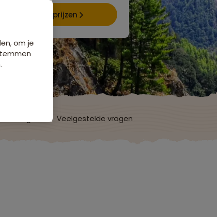
Data & prijzen
den, om je
e stemmen
.
ordelingen
Veelgestelde vragen