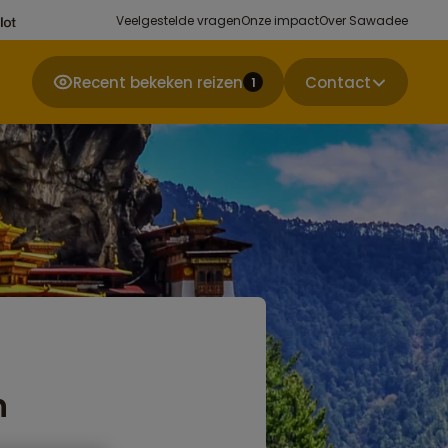
Veelgestelde vragen
Onze impact
Over Sawadee
Recent bekeken reizen
Contact
1
n