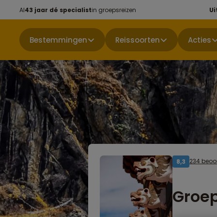
Al
43 jaar dé specialist
in groepsreizen
Ui
Bestemmingen
Reissoorten
Acties
234 beoo
8,3
Groep