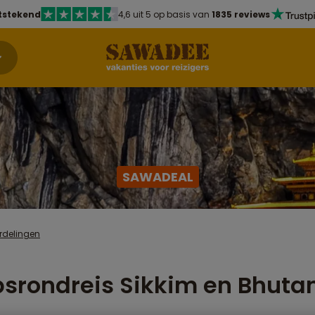
tstekend
4,6 uit 5 op basis van
1835 reviews
SAWADEAL
rdelingen
srondreis Sikkim en Bhuta