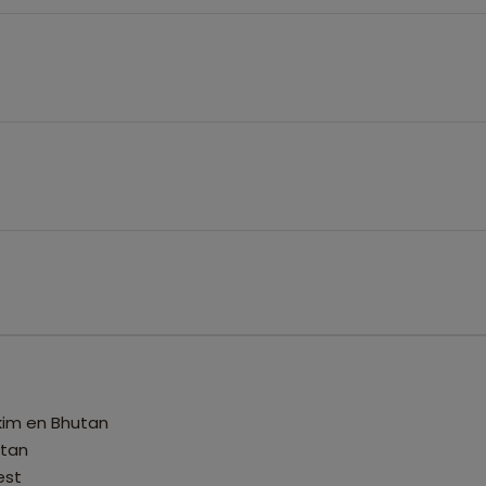
kim en Bhutan
utan
est