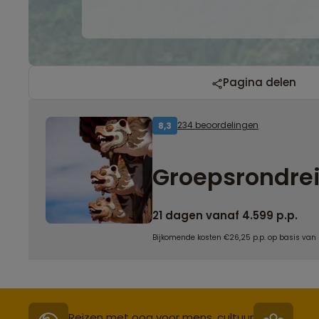
Pagina delen
234 beoordelingen
8,3
Groepsrondrei
21 dagen vanaf 4.599 p.p.
Bijkomende kosten €26,25 p.p. op basis van
Reizen met oog voor mens, cultuur