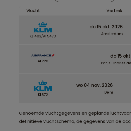
Vlucht
Vertrek
do 15 okt. 2026
Amsterdam
KL1403/AF5473
do 15 okt
AF226
Parijs Charles d
wo 04 nov. 2026
Delhi
KL872
Genoemde vluchtgegevens en geplande luchtvaartma
definitieve vluchtschema, de gegevens van de accom