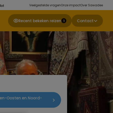
Veelgestelde vragen
Onze impact
Over Sawadee
Recent bekeken reizen
Contact
1
dden-Oosten en Noord-