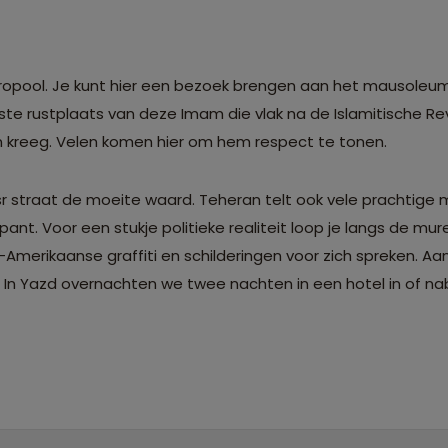
tropool. Je kunt hier een bezoek brengen aan het mausole
te rustplaats van deze Imam die vlak na de Islamitische Re
een kreeg. Velen komen hier om hem respect te tonen.
 Asr straat de moeite waard. Teheran telt ook vele prachtige
nt. Voor een stukje politieke realiteit loop je langs de mu
erikaanse graffiti en schilderingen voor zich spreken. Aan
 In Yazd overnachten we twee nachten in een hotel in of nab