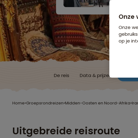
Onze 
Onze web
gebruiks
op je int
De reis
Data & prijzen
Reisro
Home
•
Groepsrondreizen
•
Midden-Oosten en Noord-Afrika
•
Ira
Uitgebreide reisroute