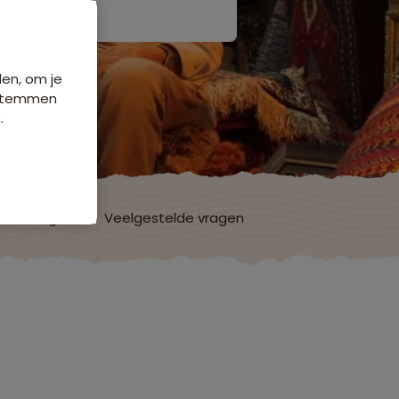
den, om je
e stemmen
.
ordelingen
Veelgestelde vragen