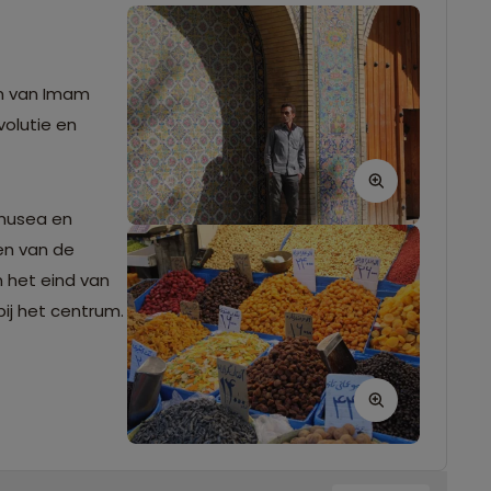
um van Imam
volutie en
 musea en
ren van de
 het eind van
ij het centrum.