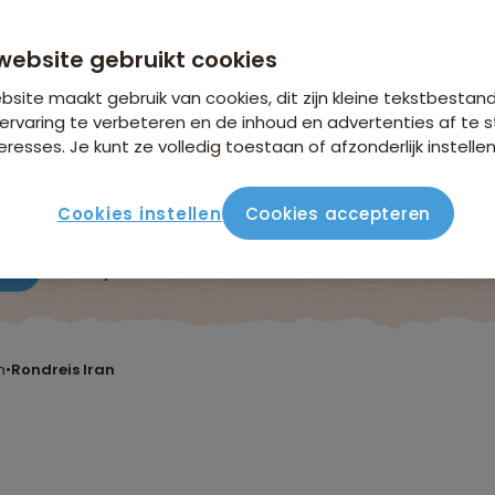
website gebruikt cookies
site maakt gebruik van cookies, dit zijn kleine tekstbestan
ervaring te verbeteren en de inhoud en advertenties af t
eresses. Je kunt ze volledig toestaan of afzonderlijk instellen
Cookies instellen
Cookies accepteren
ute
Verblijf & vervoer
Vluchtinfo
Praktisch
Beo
n
•
Rondreis Iran