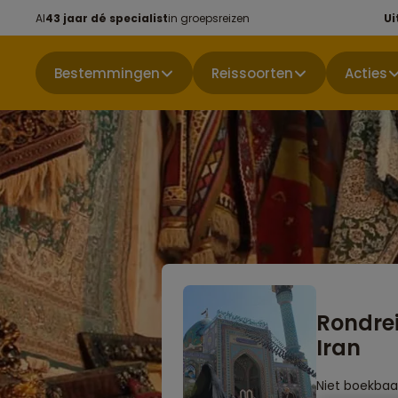
Al
43 jaar dé specialist
in groepsreizen
Ui
Bestemmingen
Reissoorten
Acties
Rondre
Iran
Niet boekbaa