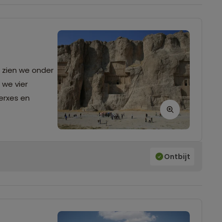
o zien we onder
 we vier
Xerxes en
Ontbijt