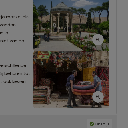
je mazzel als
uizenden
n je
niet van de
verschillende
Zij behoren tot
t ook kiezen
Ontbijt