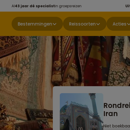
Al
43 jaar dé specialist
in groepsreizen
Ui
Bestemmingen
Reissoorten
Acties
Rondre
Iran
Niet boekbaa