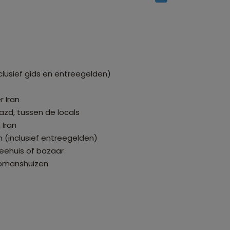
clusief gids en entreegelden)
 Iran
azd, tussen de locals
 Iran
(inclusief entreegelden)
heehuis of bazaar
opmanshuizen