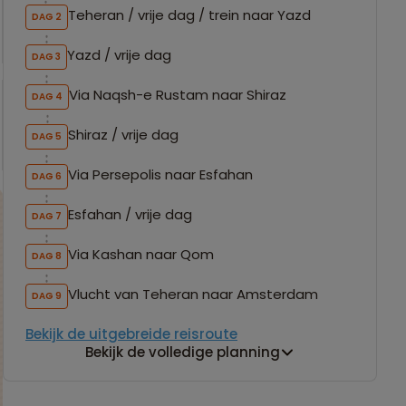
Teheran / vrije dag / trein naar Yazd
DAG 2
Yazd / vrije dag
DAG 3
Via Naqsh-e Rustam naar Shiraz
DAG 4
Shiraz / vrije dag
DAG 5
Via Persepolis naar Esfahan
DAG 6
Esfahan / vrije dag
DAG 7
Via Kashan naar Qom
DAG 8
Vlucht van Teheran naar Amsterdam
DAG 9
Bekijk de uitgebreide reisroute
Bekijk de volledige planning