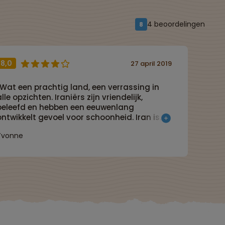
4 beoordelingen
8
8,0
27 april 2019
“Wat een prachtig land, een verrassing in
alle opzichten. Iraniërs zijn vriendelijk,
beleefd en hebben een eeuwenlang
ontwikkelt gevoel voor schoonheid. Iran is
een prima land om te reizen, mooi, schoon
Yvonne
n veilig.”