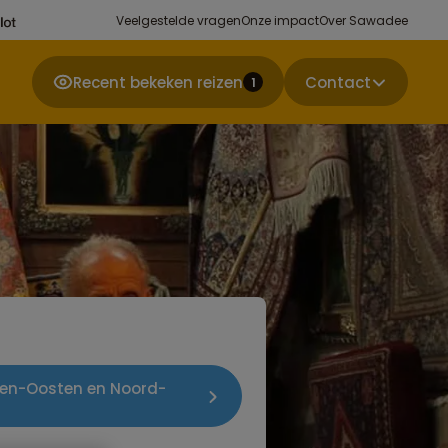
Veelgestelde vragen
Onze impact
Over Sawadee
Recent bekeken reizen
Contact
1
dden-Oosten en Noord-