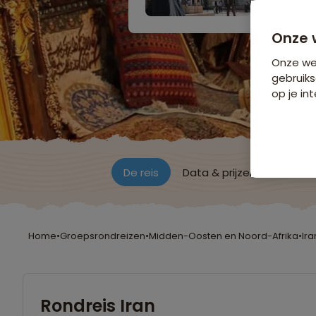
Onze 
Onze web
gebruiks
op je int
De reis
Data & prijzen
Reisro
Home
•
Groepsrondreizen
•
Midden-Oosten en Noord-Afrika
•
Ira
Rondreis Iran