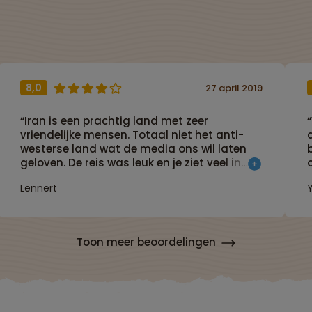
8,0
27 april 2019
“Iran is een prachtig land met zeer
vriendelijke mensen. Totaal niet het anti-
westerse land wat de media ons wil laten
geloven. De reis was leuk en je ziet veel in
een korte tijd. Zeker een aanrader!”
Lennert
e
Toon meer beoordelingen