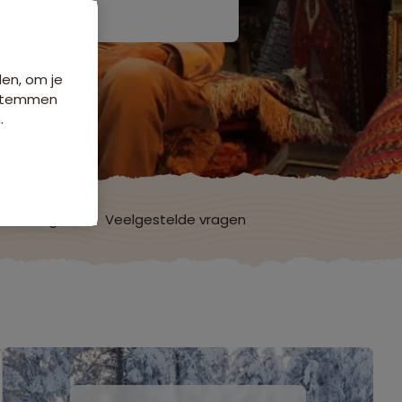
den, om je
e stemmen
.
ordelingen
Veelgestelde vragen