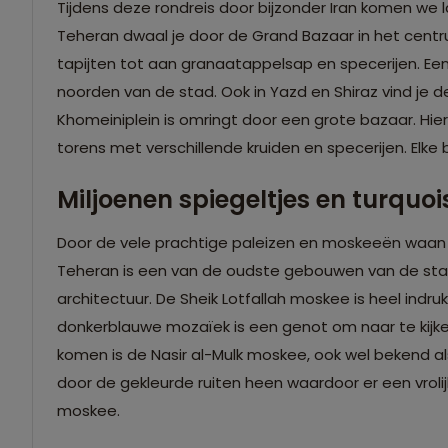
Tijdens deze rondreis door bijzonder Iran komen we 
Teheran dwaal je door de Grand Bazaar in het centrum.
tapijten tot aan granaatappelsap en specerijen. Een 
noorden van de stad. Ook in Yazd en Shiraz vind je d
Khomeiniplein is omringt door een grote bazaar. Hier
torens met verschillende kruiden en specerijen. Elke 
Miljoenen spiegeltjes en turquo
Door de vele prachtige paleizen en moskeeën waan je 
Teheran is een van de oudste gebouwen van de stad
architectuur. De Sheik Lotfallah moskee is heel indr
donkerblauwe mozaïek is een genot om naar te kijken
komen is de Nasir al-Mulk moskee, ook wel bekend al
door de gekleurde ruiten heen waardoor er een vrolijk
moskee.