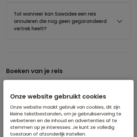
Tot wanneer kan Sawadee een reis
annuleren die nog geen gegarandeerd
vertrek heeft?
Boeken van je reis
Wanneer kan ik het beste een reis
Onze website gebruikt cookies
boeken?
Onze website maakt gebruik van cookies, dit zijn
kleine tekstbestanden, om je gebruikservaring te
Kan ik ook eerst een optie nemen op een
verbeteren en de inhoud en advertenties af te
reis?
stemmen op je interesses. Je kunt ze volledig
toestaan of afzonderlijk instellen.