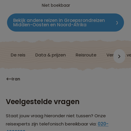
Niet boekbaar
Bekijk andere reizen in Groepsrondreizen
Midden-Oosten en Noord-Afrika
De reis
Data & prijzen
Reisroute
Verblijf & v
Iran
Veelgestelde vragen
Staat jouw vraag hieronder niet tussen? Onze
reisexperts zijn telefonisch bereikbaar via:
020-