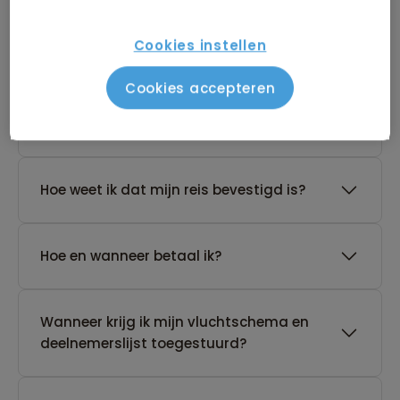
De reis van mijn keuze heeft nog geen
Cookies instellen
gegarandeerd vertrek. Wat nu?
Cookies accepteren
Waar vind ik de boekingsvoorwaarden?
Hoe weet ik dat mijn reis bevestigd is?
Hoe en wanneer betaal ik?
Wanneer krijg ik mijn vluchtschema en
deelnemerslijst toegestuurd?