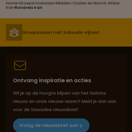
Home
•
Groepsrondreizen
•
Midden-Oosten en Noord-Afrika
•
Groepsreizen mét indivuele vrijheid
Iran
•
Rondreis Iran
Persoonlijk en deskundig reisadvies
Best beoordeelde reisroutes
Ontvang inspiratie en acties
Reizen met oog voor mens, cultuur en milieu
Wil je op de hoogte blijven van het laatste
nieuws en onze nieuwe reizen? Meld je dan aan
voor de Sawadee nieuwsbrief.
Groepsreizen mét indivuele vrijheid
Vraag de nieuwsbrief aan