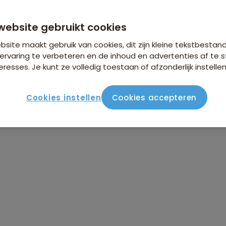
website gebruikt cookies
site maakt gebruik van cookies, dit zijn kleine tekstbestan
ervaring te verbeteren en de inhoud en advertenties af t
eresses. Je kunt ze volledig toestaan of afzonderlijk instellen
Cookies instellen
Cookies accepteren
ute
Verblijf & vervoer
Vluchtinfo
Praktisch
Beo
n
•
Rondreis Iran