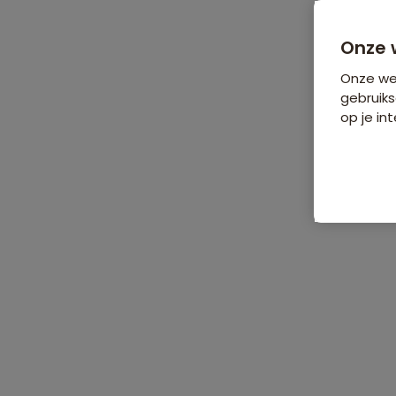
Onze 
Onze web
gebruiks
op je int
De reis
Data & prijzen
Reisro
Home
•
Groepsrondreizen
•
Midden-Oosten en Noord-Afrika
•
Ira
Rondreis Iran