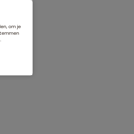
den, om je
e stemmen
.
ordelingen
Veelgestelde vragen
4 beoordelingen
8