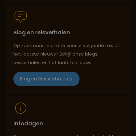
Groepsreizen mét indivuele vrijheid
Blog en reisverhalen
Persoonlijk en deskundig reisadvies
Op zoek naar inspiratie voor je volgende reis of
het laatste nieuws? Bekijk onze blogs,
Best beoordeelde reisroutes
reisverhalen en het laatste nieuws.
Blog en Reisverhalen
Reizen met oog voor mens, cultuur en milieu
Infodagen