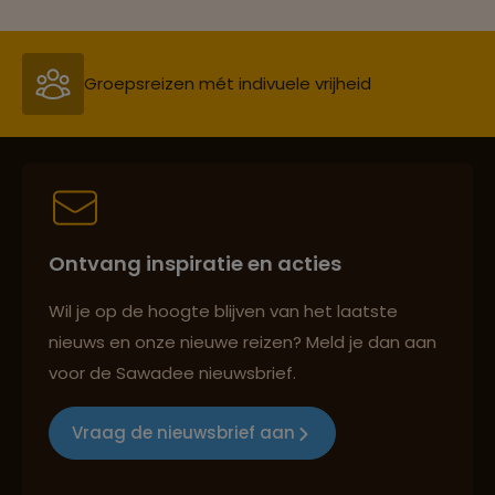
Groepsreizen mét indivuele vrijheid
Persoonlijk en deskundig reisadvies
Ontvang inspiratie en acties
Best beoordeelde reisroutes
Wil je op de hoogte blijven van het laatste
nieuws en onze nieuwe reizen? Meld je dan aan
voor de Sawadee nieuwsbrief.
Reizen met oog voor mens, cultuur en milieu
Vraag de nieuwsbrief aan