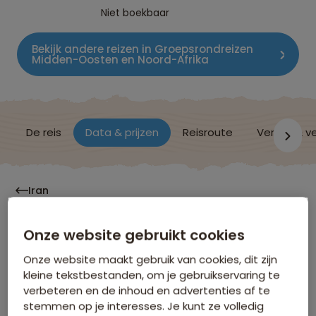
Niet boekbaar
Bekijk andere reizen in Groepsrondreizen
Midden-Oosten en Noord-Afrika
De reis
Data & prijzen
Reisroute
Verblijf & v
Iran
Onze website gebruikt cookies
Data & Prijzen
Onze website maakt gebruik van cookies, dit zijn
kleine tekstbestanden, om je gebruikservaring te
Klik op de links voor meer informatie over:
verbeteren en de inhoud en advertenties af te
stemmen op je interesses. Je kunt ze volledig