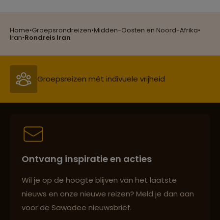
Home
•
Groepsrondreizen
•
Midden-Oosten en Noord-Afrika
•
Reizen met oog voor mens, cultuur en milieu
Iran
•
Rondreis Iran
Groepsreizen mét indivuele vrijheid
Persoonlijk en deskundig reisadvies
Ontvang inspiratie en acties
Best beoordeelde reisroutes
Wil je op de hoogte blijven van het laatste
nieuws en onze nieuwe reizen? Meld je dan aan
voor de Sawadee nieuwsbrief.