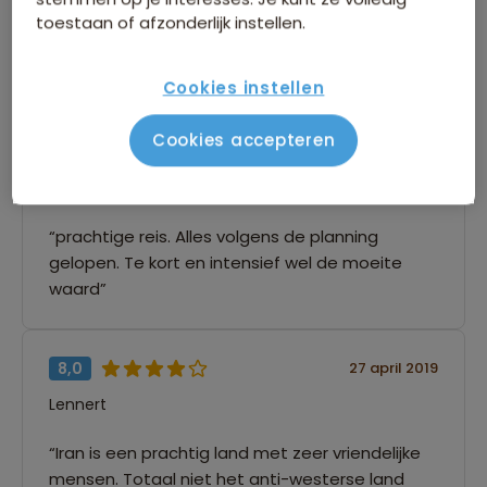
toestaan of afzonderlijk instellen.
4 beoordelingen
Hoe controleren en plaatsen wij reviews?
Cookies instellen
Cookies accepteren
9,0
27 april 2019
Sohbet
“prachtige reis. Alles volgens de planning
gelopen. Te kort en intensief wel de moeite
waard”
8,0
27 april 2019
Lennert
“Iran is een prachtig land met zeer vriendelijke
mensen. Totaal niet het anti-westerse land