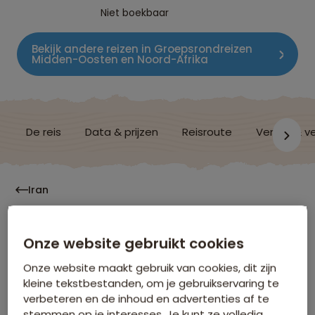
Niet boekbaar
Bekijk andere reizen in Groepsrondreizen
Midden-Oosten en Noord-Afrika
De reis
Data & prijzen
Reisroute
Verblijf & v
Iran
Onze beoordelingen
Onze website gebruikt cookies
Onze website maakt gebruik van cookies, dit zijn
kleine tekstbestanden, om je gebruikservaring te
8,0
verbeteren en de inhoud en advertenties af te
stemmen op je interesses. Je kunt ze volledig