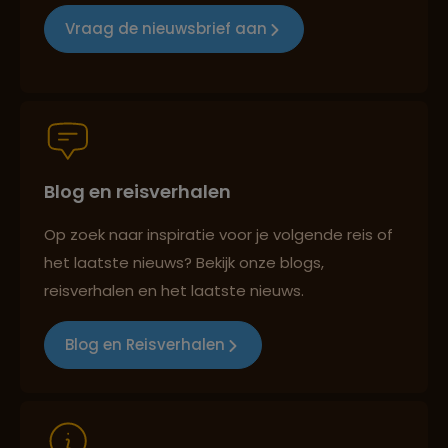
Reizen met oog voor mens, cultuur en milieu
Vraag de nieuwsbrief aan
Groepsreizen mét indivuele vrijheid
Blog en reisverhalen
Persoonlijk en deskundig reisadvies
Op zoek naar inspiratie voor je volgende reis of
het laatste nieuws? Bekijk onze blogs,
Best beoordeelde reisroutes
reisverhalen en het laatste nieuws.
Blog en Reisverhalen
Reizen met oog voor mens, cultuur en milieu