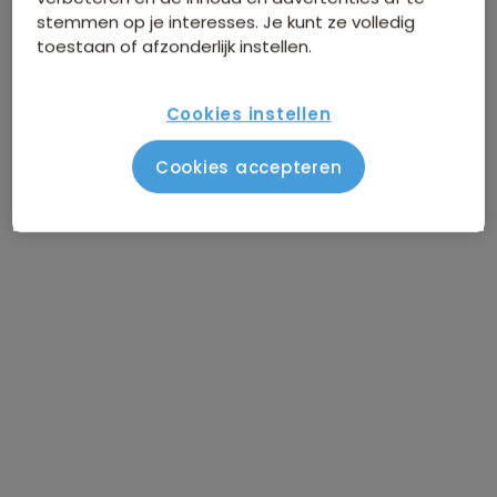
stemmen op je interesses. Je kunt ze volledig
toestaan of afzonderlijk instellen.
Cookies instellen
Cookies accepteren
Route Turkije Hoogtepunten
Vlucht Amsterdam - Kayseri / naar
DAG 1
Cappadocië
Cappadocië / bezoek Göreme en
DAG 2
Kaymakli
Via Ihlara Vallei naar Konya
DAG 3
Naar Antalya
DAG 4