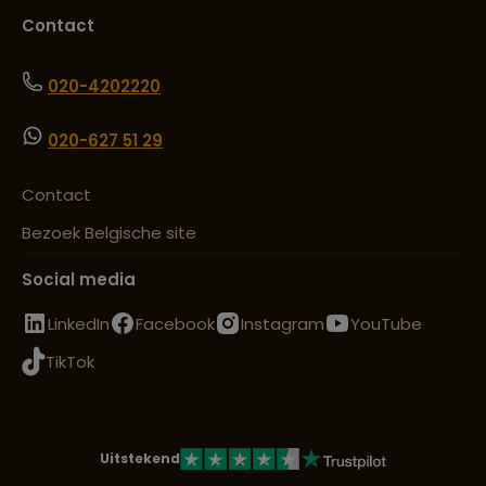
Springs
Contact
Lees meer over Tamarindo
020-4202220
020-627 51 29
Lees meer over Tenorio Volcano
National Park
Contact
Bezoek Belgische site
Lees meer over Tortuguero
National Park
Social media
LinkedIn
Facebook
Instagram
YouTube
Lees meer over Uvita
TikTok
Uitstekend