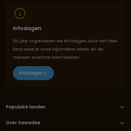
Lees meer over Río Celeste
Infodagen
Lees meer over Sámara Costa Rica
Dit jaar organiseren we infodagen door het hele
land waar je onze bijzondere reizen en de
Lees meer over San Gerardo de
mensen erachter leert kennen.
Dota (NP Los Quetzales)
Infodagen
Lees meer over San José
Lees meer over Santa Teresa
Populaire landen
Over Sawadee
Lees meer over Tabacon Hot