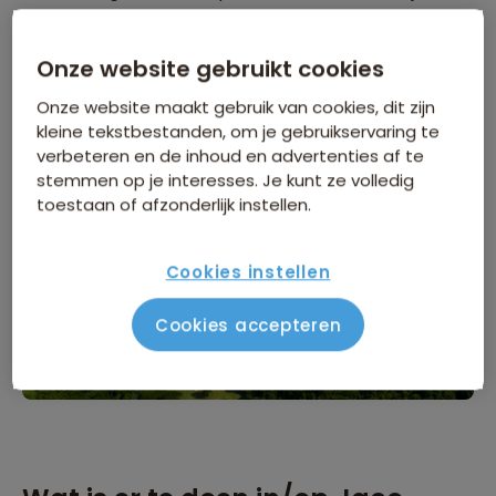
heen is Jaco uitgegroeid tot een van Costa Rica's
meest bekende toeristische bestemmingen, geliefd
Onze website gebruikt cookies
door zowel reizigers als expats die op zoek zijn naar
Onze website maakt gebruik van cookies, dit zijn
avontuur en een relaxte levensstijl.
kleine tekstbestanden, om je gebruikservaring te
verbeteren en de inhoud en advertenties af te
stemmen op je interesses. Je kunt ze volledig
toestaan of afzonderlijk instellen.
Cookies instellen
Cookies accepteren