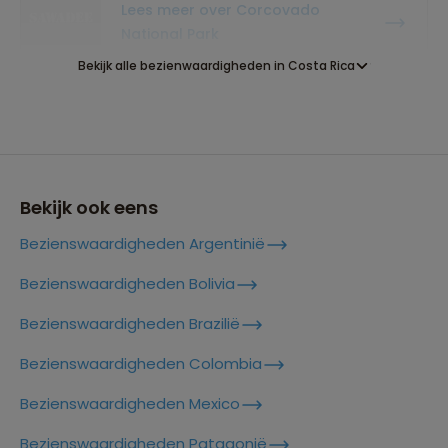
Lees meer over Corcovado
National Park
Bekijk alle bezienwaardigheden in Costa Rica
Lees meer over Crocodile Bridge
Costa Rica
Lees meer over Drake Bay Costa
Rica
Bekijk ook eens
Bezienswaardigheden Argentinië
Lees meer over Guanacaste
Bezienswaardigheden Bolivia
Bezienswaardigheden Brazilië
Lees meer over Jaguar Rescue
Center
Bezienswaardigheden Colombia
Bezienswaardigheden Mexico
Lees meer over La Fortuna & de
Arenal vulkaan
Bezienswaardigheden Patagonië