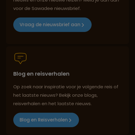
Marino Ballena
voor de Sawadee nieuwsbrief.
Groepsreizen mét indivuele vrijheid
Vraag de nieuwsbrief aan
Lees meer over Playa Conchal
Lees meer over Puerto Viejo de
Persoonlijk en deskundig reisadvies
Sarapiquí
Lees meer over Puerto Viejo de
Blog en reisverhalen
Talamanca
Best beoordeelde reisroutes
Op zoek naar inspiratie voor je volgende reis of
het laatste nieuws? Bekijk onze blogs,
Lees meer over Punta Mala
reisverhalen en het laatste nieuws.
Reizen met oog voor mens, cultuur en milieu
Blog en Reisverhalen
Lees meer over Punta Uva