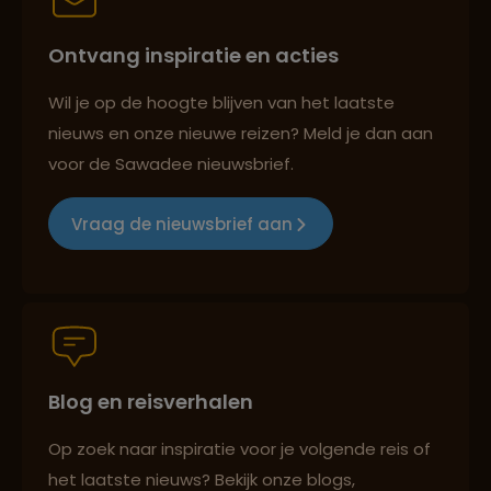
Lees meer over Nationaal Park
Ontvang inspiratie en acties
Rincón de la Vieja
Reizen met oog voor mens, cultuur en milieu
Wil je op de hoogte blijven van het laatste
nieuws en onze nieuwe reizen? Meld je dan aan
Lees meer over Nauyaca Waterfalls
voor de Sawadee nieuwsbrief.
Groepsreizen mét indivuele vrijheid
Lees meer over Parque Nacional
Vraag de nieuwsbrief aan
Marino Ballena
Persoonlijk en deskundig reisadvies
Lees meer over Playa Conchal
Lees meer over Puerto Viejo de
Blog en reisverhalen
Best beoordeelde reisroutes
Sarapiquí
Op zoek naar inspiratie voor je volgende reis of
Lees meer over Puerto Viejo de
het laatste nieuws? Bekijk onze blogs,