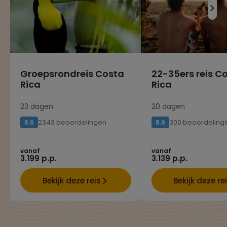
Groepsrondreis Costa
22-35ers reis C
Rica
Rica
23 dagen
20 dagen
2343 beoordelingen
300 beoordeling
8.6
8.9
vanaf
vanaf
3.199 p.p.
3.139 p.p.
Bekijk deze reis
Bekijk deze re