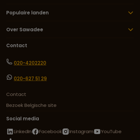
Lees meer over Santa Teresa
Populaire landen
Over Sawadee
Lees meer over Tabacon Hot
Springs
Contact
Lees meer over Tamarindo
020-4202220
020-627 51 29
Lees meer over Tenorio Volcano
National Park
Contact
Bezoek Belgische site
Lees meer over Tortuguero
National Park
Social media
LinkedIn
Facebook
Instagram
YouTube
Lees meer over Uvita