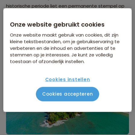
historische periode liet een permanente stempel op
de regio door bij te dragen aan etnische diversiteit en
het creëren van een unieke lokale bevolking. In
Onze website gebruikt cookies
recentere tijden transformeerde toerisme Punta Uva
Onze website maakt gebruik van cookies, dit zijn
verder, waarbij nadruk kwam te liggen op ecotoerisme
kleine tekstbestanden, om je gebruikservaring te
verbeteren en de inhoud en advertenties af te
en het behoud van zijn natuurlijke schoonheid en
stemmen op je interesses. Je kunt ze volledig
biodiversiteit.
toestaan of afzonderlijk instellen.
Cookies instellen
Cookies accepteren