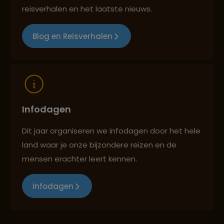
Talamanca
reisverhalen en het laatste nieuws.
Reizen met oog voor mens, cultuur en milieu
Blog en Reisverhalen
Lees meer over Punta Mala
Lees meer over Río Celeste
Infodagen
Lees meer over Sámara Costa Rica
Dit jaar organiseren we infodagen door het hele
land waar je onze bijzondere reizen en de
Lees meer over San Gerardo de
mensen erachter leert kennen.
Dota (NP Los Quetzales)
Infodagen
Lees meer over San José