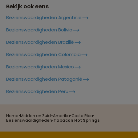
Rica
Bekijk ook eens
Bezienswaardigheden Argentinië
Lees meer over Guanacaste
Bezienswaardigheden Bolivia
Bezienswaardigheden Brazilië
Lees meer over Jaco Costa Rica
Bezienswaardigheden Colombia
Bezienswaardigheden Mexico
Lees meer over Jaguar Rescue
Center
Bezienswaardigheden Patagonië
Reizen met oog voor mens, cultuur en milieu
Bezienswaardigheden Peru
Lees meer over La Fortuna & de
Arenal vulkaan
Home
•
Midden en Zuid-Amerika
•
Costa Rica
•
Groepsreizen mét indivuele vrijheid
Lees meer over Manuel Antonio
Bezienswaardigheden
•
Tabacon Hot Springs
National Park