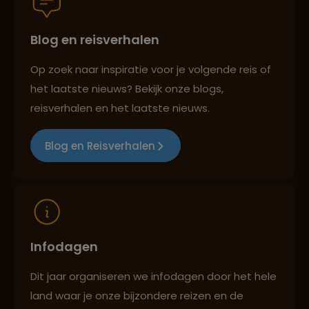
Lees meer over Puerto Viejo de
Blog en reisverhalen
Best beoordeelde reisroutes
Sarapiquí
Op zoek naar inspiratie voor je volgende reis of
Lees meer over Puerto Viejo de
het laatste nieuws? Bekijk onze blogs,
Talamanca
reisverhalen en het laatste nieuws.
Reizen met oog voor mens, cultuur en milieu
Blog en Reisverhalen
Lees meer over Punta Mala
Lees meer over Punta Uva
Infodagen
Lees meer over Río Celeste
Dit jaar organiseren we infodagen door het hele
land waar je onze bijzondere reizen en de