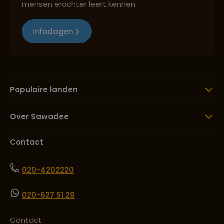
mensen erachter leert kennen.
Lees meer over Sámara Costa Rica
Infodagen
Lees meer over San Gerardo de
Dota (NP Los Quetzales)
Lees meer over San José
Populaire landen
Over Sawadee
Lees meer over Santa Teresa
Contact
Lees meer over Tamarindo
020-4202220
020-627 51 29
Lees meer over Tenorio Volcano
National Park
Contact