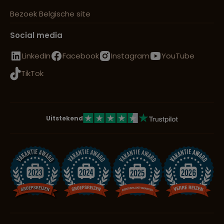
Bezoek Belgische site
Lees meer over Tortuguero
National Park
Social media
LinkedIn
Facebook
Instagram
YouTube
Lees meer over Uvita
TikTok
Uitstekend