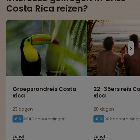
Costa Rica reizen?
Groepsrondreis Costa
22-35ers reis C
Rica
Rica
23 dagen
20 dagen
2343 beoordelingen
302 beoordeling
8.6
8.9
vanaf
vanaf