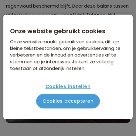
regenwoud beschermd blijft. Door deze balans tussen
ontwikkeling en natuurbehoud blijft Tabacon Hot
Springs een voortreffelijk voorbeeld van duurzaam
Onze website gebruikt cookies
toerisme in het hart van Costa Rica.
Onze website maakt gebruik van cookies, dit zijn
kleine tekstbestanden, om je gebruikservaring te
verbeteren en de inhoud en advertenties af te
stemmen op je interesses. Je kunt ze volledig
toestaan of afzonderlijk instellen.
Cookies instellen
Cookies accepteren