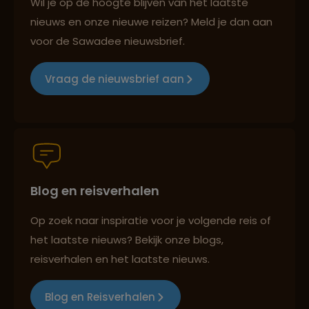
Wil je op de hoogte blijven van het laatste
nieuws en onze nieuwe reizen? Meld je dan aan
voor de Sawadee nieuwsbrief.
Reizen met oog voor mens, cultuur en milieu
Vraag de nieuwsbrief aan
Groepsreizen mét indivuele vrijheid
Blog en reisverhalen
Persoonlijk en deskundig reisadvies
Op zoek naar inspiratie voor je volgende reis of
het laatste nieuws? Bekijk onze blogs,
Best beoordeelde reisroutes
reisverhalen en het laatste nieuws.
Blog en Reisverhalen