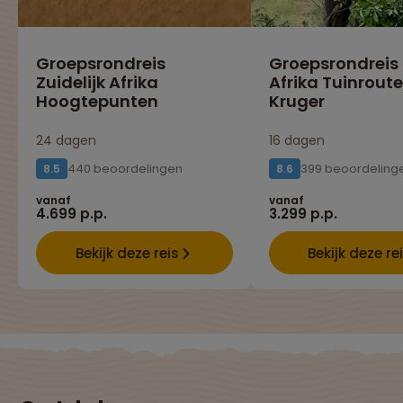
Groepsrondreis
Groepsrondreis
Zuidelijk Afrika
Afrika Tuinroute
Hoogtepunten
Kruger
24 dagen
16 dagen
440 beoordelingen
399 beoordeling
8.5
8.6
vanaf
vanaf
4.699 p.p.
3.299 p.p.
Bekijk deze reis
Bekijk deze re