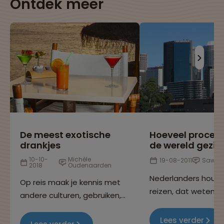
Ontdek meer
De meest exotische
Hoeveel procen
drankjes
de wereld gezie
10-10-
Michèle
19-08-2011
Sawad
2018
Oudenaarden
Nederlanders houd
Op reis maak je kennis met
reizen, dat weten w
andere culturen, gebruiken,
allemaal, want je k
eetgewoontes en niet
overal op de wereld
Lees verder
geheel onbelangrijk: de