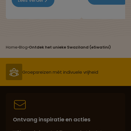
Lees verder
Maar heb jij je ooit
nationale cocktails! In dit
afgevraagd hoevee
blog hebben we de meest
van de wereld eigenl
bijzondere en populaire
bereisd wordt door
drankjes op een rijtje gezet.
Nederlandse bevolk
Heb jij ze al geproefd?
Reizen met oog voor mens, cultuur en milieu
Home
•
Blog
•
Ontdek het unieke Swaziland (eSwatini)
Groepsreizen mét indivuele vrijheid
Persoonlijk en deskundig reisadvies
Ontvang inspiratie en acties
Best beoordeelde reisroutes