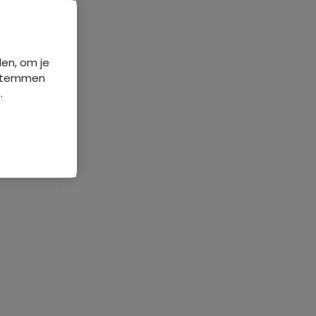
den, om je
e stemmen
.
ordelingen
Veelgestelde vragen
29 beoordelingen
8,2