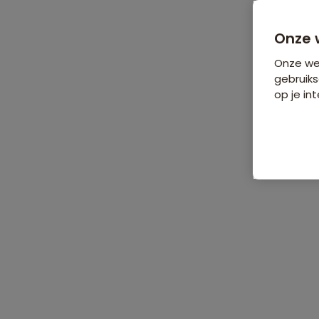
Onze 
Onze web
gebruiks
op je int
De reis
Data & prijzen
Reisro
Home
•
Familiereizen
•
Europa
•
IJsland
•
Familiereis IJsland
Familiereis IJsland