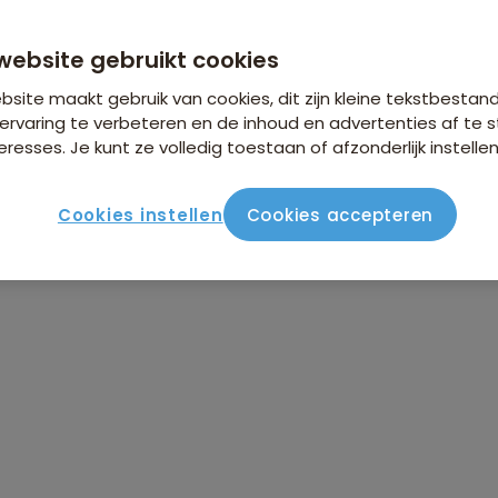
website gebruikt cookies
site maakt gebruik van cookies, dit zijn kleine tekstbestan
ervaring te verbeteren en de inhoud en advertenties af t
eresses. Je kunt ze volledig toestaan of afzonderlijk instellen
Cookies instellen
Cookies accepteren
ute
Verblijf & vervoer
Vluchtinfo
Praktisch
Beo