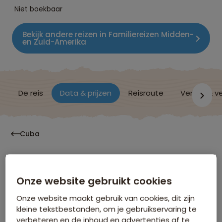
Niet boekbaar
Bekijk andere reizen in Familiereizen Midden-
en Zuid-Amerika
De reis
Data & prijzen
Reisroute
Verblijf & v
Cuba
Data & Prijzen
Onze website gebruikt cookies
Onze website maakt gebruik van cookies, dit zijn
Klik op de links voor meer informatie over:
kleine tekstbestanden, om je gebruikservaring te
verbeteren en de inhoud en advertenties af te