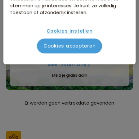
Inbegrepen in de reissom
stemmen op je interesses. Je kunt ze volledig
toestaan of afzonderlijk instellen.
Bijkomende kosten
Cookies instellen
INFORMATIEDAG
Cookies accepteren
Zaterdag 5 september
, Natlab in Eindhoven
Meer informatie
Meld je gratis aan!
Er werden geen vertrekdata gevonden