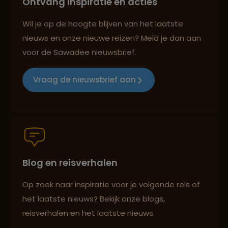
Ontvang inspiratie en acties
Best beoordeelde reisroutes
Wil je op de hoogte blijven van het laatste
nieuws en onze nieuwe reizen? Meld je dan aan
voor de Sawadee nieuwsbrief.
Reizen met oog voor mens, cultuur en milieu
Vraag de nieuwsbrief aan
Groepsreizen mét indivuele vrijheid
Blog en reisverhalen
Persoonlijk en deskundig reisadvies
Op zoek naar inspiratie voor je volgende reis of
het laatste nieuws? Bekijk onze blogs,
Best beoordeelde reisroutes
reisverhalen en het laatste nieuws.