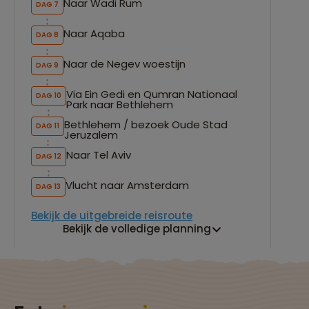
Naar Wadi Rum
DAG 7
Naar Aqaba
DAG 8
Naar de Negev woestijn
DAG 9
Via Ein Gedi en Qumran Nationaal
DAG 10
Park naar Bethlehem
Bethlehem / bezoek Oude Stad
DAG 11
Jeruzalem
Naar Tel Aviv
DAG 12
Vlucht naar Amsterdam
DAG 13
Bekijk de uitgebreide reisroute
Bekijk de volledige planning