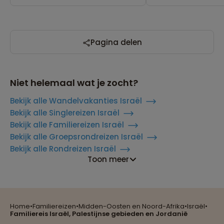
Pagina delen
Niet helemaal wat je zocht?
Bekijk alle Wandelvakanties Israël
Bekijk alle Singlereizen Israël
Bekijk alle Familiereizen Israël
Bekijk alle Groepsrondreizen Israël
Bekijk alle Rondreizen Israël
Toon meer
Reizen met oog voor mens, cultuur en milieu
Home
•
Familiereizen
•
Midden-Oosten en Noord-Afrika
•
Israël
•
Groepsreizen mét indivuele vrijheid
Familiereis Israël, Palestijnse gebieden en Jordanië