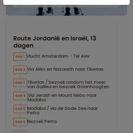
Route Jordanië en Israël, 13
dagen
Vlucht Amsterdam - Tel Aviv
DAG 1
Via Akko en Nazareth naar Tiberias
DAG 2
Tiberias / bezoek rondom het meer
DAG 3
van Galilea en bezoek Golanhoogten
Via Jerash en Mount Nebo naar
DAG 4
Madaba
Madaba / via de Dode Zee naar
DAG 5
Petra
Bezoek Petra
DAG 6