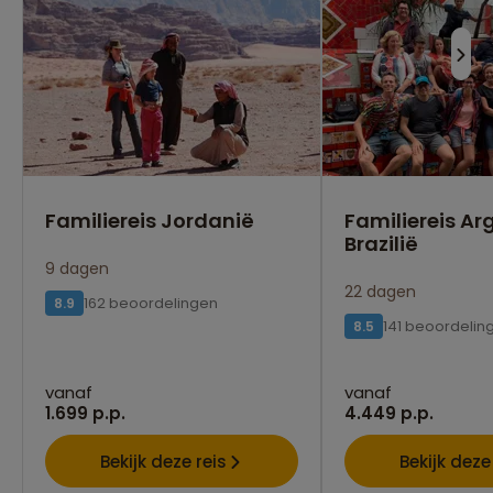
Familiereis Jordanië
Familiereis Ar
Brazilië
9 dagen
22 dagen
162 beoordelingen
8.9
141 beoordelin
8.5
vanaf
vanaf
1.699 p.p.
4.449 p.p.
Bekijk deze reis
Bekijk deze