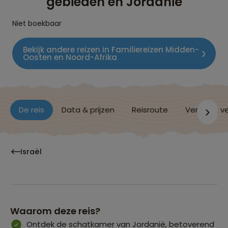
gebieden en Jordanië
Niet boekbaar
Bekijk andere reizen in Familiereizen Midden-
Oosten en Noord-Afrika
De reis
Data & prijzen
Reisroute
Verblijf & v
Israël
Waarom deze reis?
Ontdek de schatkamer van Jordanië, betoverend