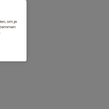
den, om je
e stemmen
.
ordelingen
Veelgestelde vragen
3 beoordelingen
8