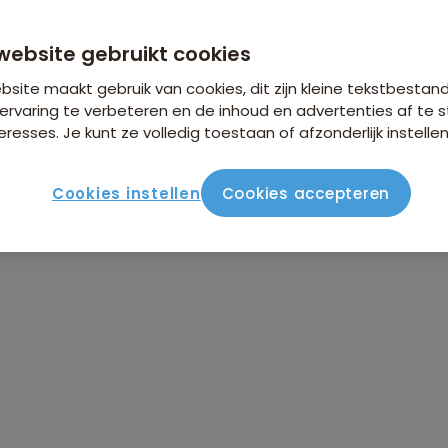
website gebruikt cookies
site maakt gebruik van cookies, dit zijn kleine tekstbestan
ervaring te verbeteren en de inhoud en advertenties af t
eresses. Je kunt ze volledig toestaan of afzonderlijk instellen
Cookies instellen
Cookies accepteren
ute
Verblijf & vervoer
Vluchtinfo
Praktisch
Beo
amiliereis Israël, Palestijnse gebieden en Jordanië
ieden en Jordanië