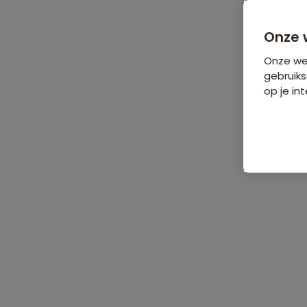
Onze 
Onze web
gebruiks
op je int
De reis
Data & prijzen
Reisro
Home
•
Familiereizen
•
Midden-Oosten en Noord-Afrika
•
Israël
•
F
Familiereis Israël, Palestijnse geb