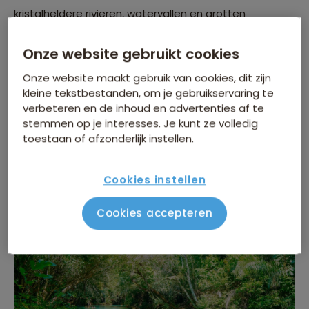
kristalheldere rivieren, watervallen en grotten
ontdekten. De officiële erkenning van haar
Onze website gebruikt cookies
uitzonderlijke natuurlijke schoonheid kwam in 1978 toen
Bonito de status verwierf van ecotoerisme centrum,
Onze website maakt gebruik van cookies, dit zijn
wat een belangrijke impuls gaf voor verdere
kleine tekstbestanden, om je gebruikservaring te
verbeteren en de inhoud en advertenties af te
ontwikkeling en behoud van het plaatselijke milieu.
stemmen op je interesses. Je kunt ze volledig
Vandaag de dag staat Bonito bekend als één van de
toestaan of afzonderlijk instellen.
toonaangevende ecotoerisme bestemmingen in
Brazilië.
Cookies instellen
Cookies accepteren