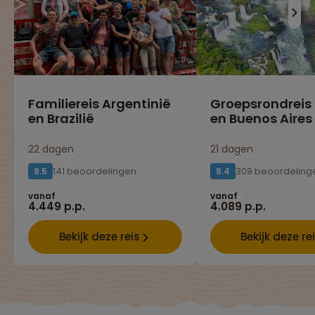
Familiereis Argentinië
Groepsrondreis 
en Brazilië
en Buenos Aires
22 dagen
21 dagen
141 beoordelingen
309 beoordeling
8.5
8.4
vanaf
vanaf
4.449 p.p.
4.089 p.p.
Bekijk deze reis
Bekijk deze re