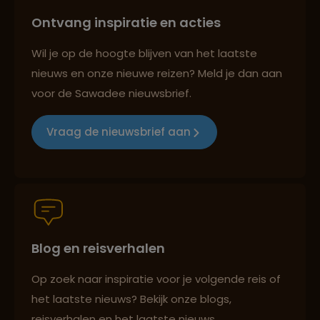
Ontvang inspiratie en acties
Lees meer over Rocinha
Reizen met oog voor mens, cultuur en milieu
Wil je op de hoogte blijven van het laatste
nieuws en onze nieuwe reizen? Meld je dan aan
Lees meer over Salvador
voor de Sawadee nieuwsbrief.
Groepsreizen mét indivuele vrijheid
Vraag de nieuwsbrief aan
Lees meer over São Paulo
Persoonlijk en deskundig reisadvies
Lees meer over Vila Madalena
Blog en reisverhalen
Best beoordeelde reisroutes
Op zoek naar inspiratie voor je volgende reis of
het laatste nieuws? Bekijk onze blogs,
Reizen met oog voor mens, cultuur en milieu
reisverhalen en het laatste nieuws.