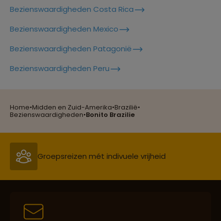
Bezienswaardigheden Costa Rica
Bezienswaardigheden Mexico
Lees meer over Manaus
Bezienswaardigheden Patagonië
Reizen met oog voor mens, cultuur en milieu
Bezienswaardigheden Peru
Lees meer over Maracanã
Home
•
Midden en Zuid-Amerika
•
Brazilië
•
Groepsreizen mét indivuele vrijheid
Bezienswaardigheden
•
Bonito Brazilie
Lees meer over Pantanal
Persoonlijk en deskundig reisadvies
Lees meer over Paraty
Lees meer over Rio De Janeiro
Best beoordeelde reisroutes