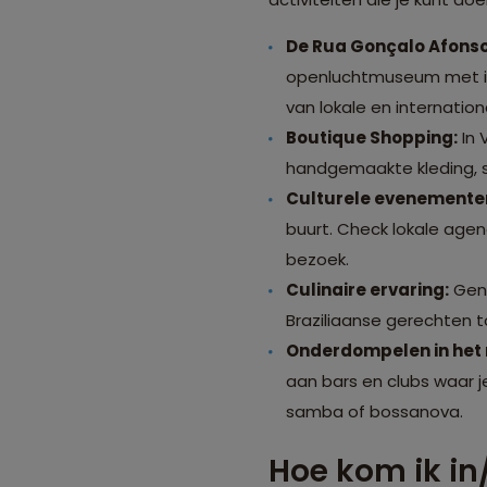
De Rua Gonçalo Afonso
openluchtmuseum met ind
van lokale en internatio
Boutique Shopping:
In 
handgemaakte kleding, si
Culturele evenementen
buurt. Check lokale agen
bezoek.
Culinaire ervaring:
Geni
Braziliaanse gerechten t
Onderdompelen in het 
aan bars en clubs waar j
samba of bossanova.
Hoe kom ik in