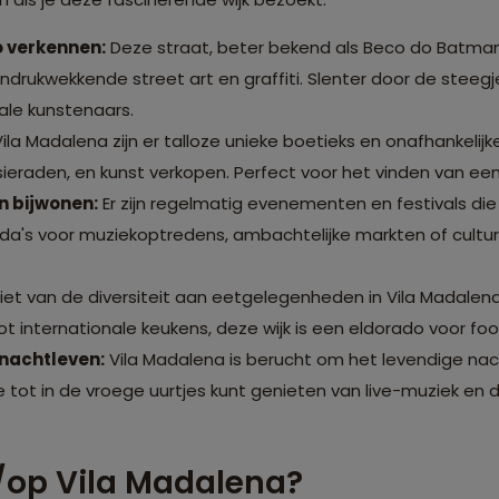
 verkennen:
Deze straat, beter bekend als Beco do Batman, i
rukwekkende street art en graffiti. Slenter door de steeg
nale kunstenaars.
Vila Madalena zijn er talloze unieke boetieks en onafhankelijk
eraden, en kunst verkopen. Perfect voor het vinden van een 
 bijwonen:
Er zijn regelmatig evenementen en festivals die
da's voor muziekoptredens, ambachtelijke markten of culture
et van de diversiteit aan eetgelegenheden in Vila Madalena.
ot internationale keukens, deze wijk is een eldorado voor foo
nachtleven:
Vila Madalena is berucht om het levendige nac
e tot in de vroege uurtjes kunt genieten van live-muziek en
/op Vila Madalena?