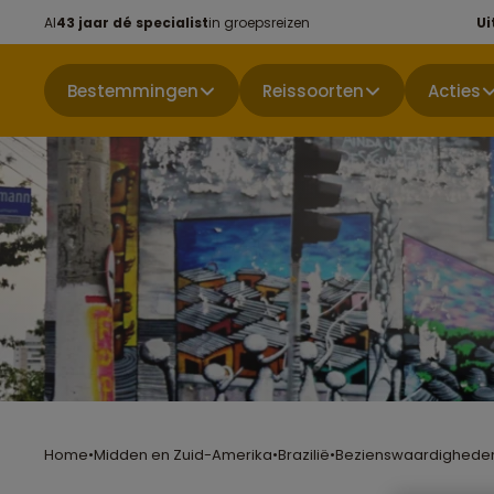
Al
43 jaar dé specialist
in groepsreizen
Ui
Bestemmingen
Reissoorten
Acties
Home
•
Midden en Zuid-Amerika
•
Brazilië
•
Bezienswaardighede