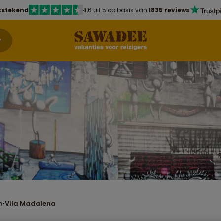
tstekend
4,6 uit 5 op basis van
1835 reviews
n
•
Vila Madalena