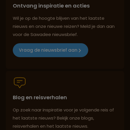
Ontvang inspiratie en acties
Lees meer over Rocinha
Reizen met oog voor mens, cultuur en milieu
Wil je op de hoogte blijven van het laatste
nieuws en onze nieuwe reizen? Meld je dan aan
Lees meer over Salvador
voor de Sawadee nieuwsbrief.
Groepsreizen mét indivuele vrijheid
Vraag de nieuwsbrief aan
Lees meer over São Paulo
Reiszekerheid met Sawadee
Lees meer over Vila Madalena
Blog en reisverhalen
Persoonlijk en deskundig reisadvies
Op zoek naar inspiratie voor je volgende reis of
het laatste nieuws? Bekijk onze blogs,
Reizen met oog voor mens, cultuur en milieu
reisverhalen en het laatste nieuws.