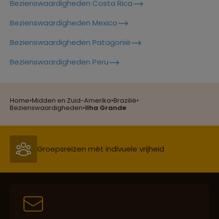
Bezienswaardigheden Costa Rica
Bezienswaardigheden Mexico
Lees meer over Manaus
Bezienswaardigheden Patagonië
Reizen met oog voor mens, cultuur en milieu
Bezienswaardigheden Peru
Lees meer over Maracanã
Home
•
Midden en Zuid-Amerika
•
Brazilië
•
Groepsreizen mét indivuele vrijheid
Bezienswaardigheden
•
Ilha Grande
Lees meer over Pantanal
Reiszekerheid met Sawadee
Lees meer over Paraty
Lees meer over Rio De Janeiro
Persoonlijk en deskundig reisadvies