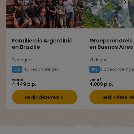
Familiereis Argentinië
Groepsrondreis 
en Brazilië
en Buenos Aires
22 dagen
21 dagen
143 beoordelingen
312 beoordeling
8.5
8.3
vanaf
vanaf
4.449 p.p.
4.089 p.p.
Bekijk deze reis
Bekijk deze re