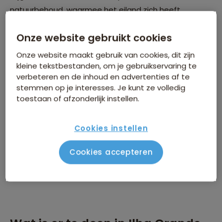
natuurbehoud, waarmee het eiland zich heeft
transformeerd van een plaats van verbanning en
Onze website gebruikt cookies
gevangenschap naar een geliefd natuurparadijs voor
bezoekers van over de hele wereld.
Onze website maakt gebruik van cookies, dit zijn
kleine tekstbestanden, om je gebruikservaring te
verbeteren en de inhoud en advertenties af te
stemmen op je interesses. Je kunt ze volledig
toestaan of afzonderlijk instellen.
Cookies instellen
Cookies accepteren