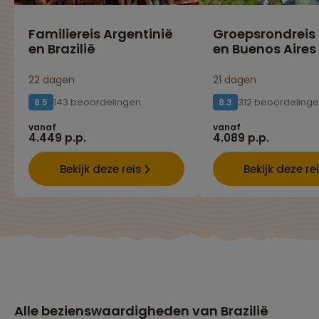
Familiereis Argentinië
Groepsrondreis 
en Brazilië
en Buenos Aires
22 dagen
21 dagen
143 beoordelingen
312 beoordeling
8.5
8.3
vanaf
vanaf
4.449 p.p.
4.089 p.p.
Bekijk deze reis
Bekijk deze re
Alle bezienswaardigheden van Brazilië