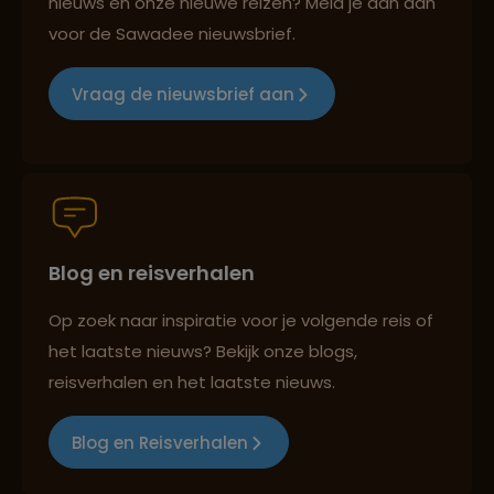
nieuws en onze nieuwe reizen? Meld je dan aan
Lees meer over Salvador
voor de Sawadee nieuwsbrief.
Groepsreizen mét indivuele vrijheid
Vraag de nieuwsbrief aan
Lees meer over São Paulo
Persoonlijk en deskundig reisadvies
Lees meer over Vila Madalena
Blog en reisverhalen
Best beoordeelde reisroutes
Op zoek naar inspiratie voor je volgende reis of
het laatste nieuws? Bekijk onze blogs,
reisverhalen en het laatste nieuws.
Reizen met oog voor mens, cultuur en milieu
Blog en Reisverhalen