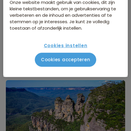
verschillende plekken (of rooftops!) koffie te drinken. In
Onze website maakt gebruik van cookies, dit zijn
kleine tekstbestanden, om je gebruikservaring te
Australië maken ze namelijk van je lunch en koffie een
verbeteren en de inhoud en advertenties af te
écht kunstwerk met veel kleur en latte art. Zelf ging ik
stemmen op je interesses. Je kunt ze volledig
graag met de ferry naar een van de baaien in de
toestaan of afzonderlijk instellen.
buurt. Mijn favoriete spot was Watson Bay. In slechts
15 minuten brengt de ferry je hierheen en heb je vanaf
Cookies instellen
het strand een prachtig uitzicht over de skyline van de
stad!
Cookies accepteren
Blue Mountains