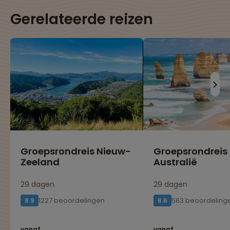
Gerelateerde reizen
Groepsrondreis Nieuw-
Groepsrondreis
Zeeland
Australië
29 dagen
29 dagen
1227 beoordelingen
583 beoordeling
8.9
8.6
vanaf
vanaf