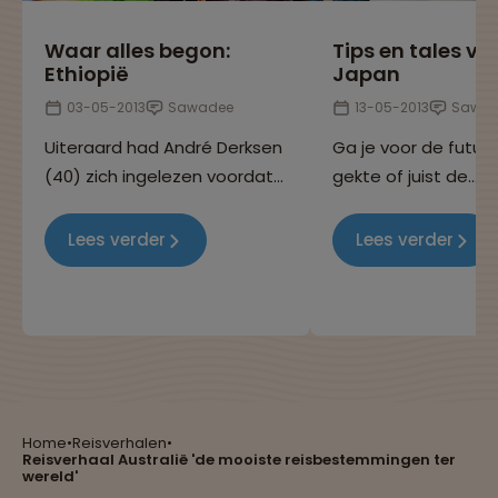
Waar alles begon:
Tips en tales va
Ethiopië
Japan
03-05-2013
Sawadee
13-05-2013
Sawad
Uiteraard had André Derksen
Ga je voor de futuri
(40) zich ingelezen voordat
gekte of juist de
hij de 29-daagse rondreis
meditatieve eenvou
door Ethiopië maakte. 'Maar
Japan is niets wat het
Lees verder
Lees verder
dat het zo groen was had ik
niet verwacht.'
Reizen met oog voor mens, cultuur en milieu
Home
•
Reisverhalen
•
Reisverhaal Australië 'de mooiste reisbestemmingen ter
Groepsreizen mét indivuele vrijheid
wereld'