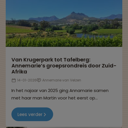
Van Krugerpark tot Tafelberg:
Annemarie’s groepsrondreis door Zuid-
Afrika
14-01-2026
Annemarie van Velzen
In het najaar van 2025 ging Annamarie samen
met haar man Martin voor het eerst op
groepsreis met Sawadee. In dit reisverhaal deelt
Annemarie wat fragmenten uit haar
Lees verder
reisdagboek.