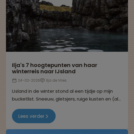
Ilja's 7 hoogtepunten van haar
winterreis naar IJsland
24-02-2026
Ilja de Vries
IJsland in de winter stond al een tijdje op mijn
bucketlist. Sneeuw, gletsjers, ruige kusten en (als
je geluk hebt) het noorderlicht. Dit zijn mijn
persoonlijke hoogtepunten van een week vol
Lees verder
natuurgeweld, bijzondere landschappen en
gezellige groepsmomenten.