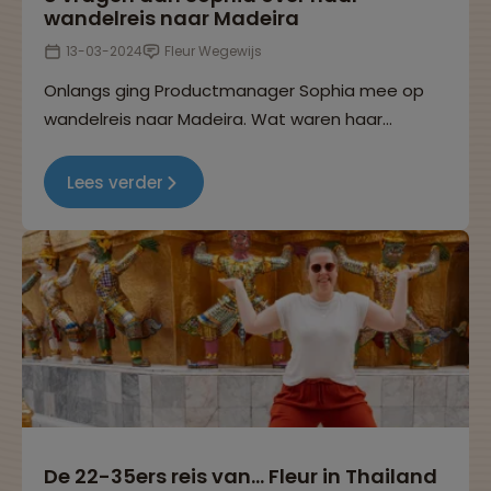
wandelreis naar Madeira
13-03-2024
Fleur Wegewijs
Onlangs ging Productmanager Sophia mee op
wandelreis naar Madeira. Wat waren haar
persoonlijke hoogtepunten en hoe heeft ze zich
voorbereid? We stelden Sophia deze en nog 6
Lees verder
vragen over haar wandelvakantie.
De 22-35ers reis van… Fleur in Thailand