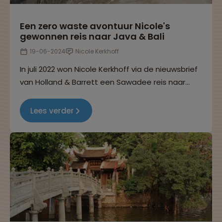
Een zero waste avontuur Nicole's
gewonnen reis naar Java & Bali
19-06-2024
Nicole Kerkhoff
In juli 2022 won Nicole Kerkhoff via de nieuwsbrief
van Holland & Barrett een Sawadee reis naar
Indonesië én een zero waste pakket t.w.v. €100.
In dit interview kom je erachter hoe zij haar reis
Lees verder
en de zero waste producten heeft ervaren.