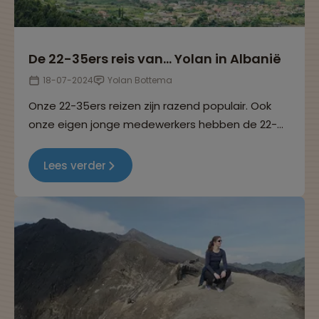
De 22-35ers reis van... Yolan in Albanië
18-07-2024
Yolan Bottema
Onze 22-35ers reizen zijn razend populair. Ook
onze eigen jonge medewerkers hebben de 22-
35ers reizen helemaal ontdekt. In deze reeks
interviews delen ze hun ervaringen. Dit keer
Lees verder
vertelt Yolan over haar 22-35ers reis naar
Albanië.