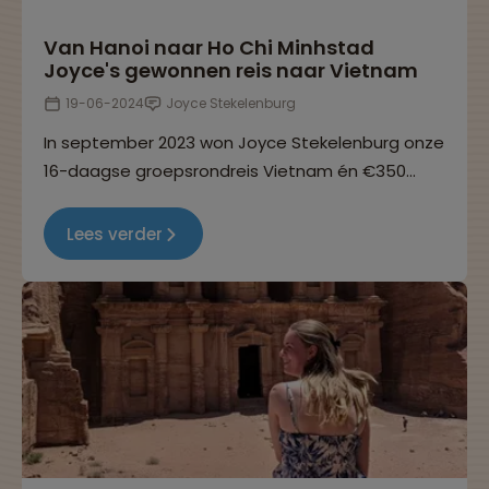
Van Hanoi naar Ho Chi Minhstad
Joyce's gewonnen reis naar Vietnam
19-06-2024
Joyce Stekelenburg
In september 2023 won Joyce Stekelenburg onze
16-daagse groepsrondreis Vietnam én €350
Bever shoptegoed. In dit reisverhaal neemt ze je
mee langs de hoogtepunten van haar reis.
Lees verder