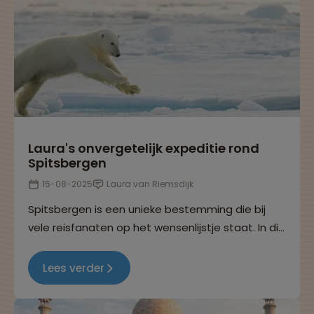
Laura's onvergetelijk expeditie rond
Spitsbergen
15-08-2025
Laura van Riemsdijk
Spitsbergen is een unieke bestemming die bij
vele reisfanaten op het wensenlijstje staat. In dit
reisverhaal neemt Laura je mee in haar
onvergetelijke expeditie door de ruige, Arctische
Lees verder
wildernis.