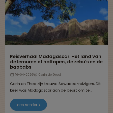
terug te zijn.
Reisverhaal Madagascar: Het land van
de lemuren of halfapen, de zebu's en de
baobabs
16-04-2026
Carin de Groot
Carin en Theo zijn trouwe Sawadee-reizigers. Dit
keer was Madagascar aan de beurt om te
ontdekken. Tijdens hun 25-daagse groepsreis
hebben ze genoten van de unieke natuur en het
Lees verder
vele wildlife op het eiland. Ze delen graag hun