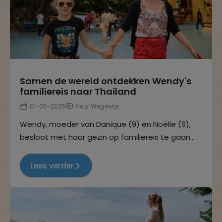
Samen de wereld ontdekken Wendy's
familiereis naar Thailand
01-05-2025
Fleur Wegewijs
Wendy, moeder van Danique (9) en Noëlle (6),
besloot met haar gezin op familiereis te gaan
naar Thailand. In dit reisverhaal deelt ze haar
ervaringen, inzichten en mooiste herinneringen.
Lees verder