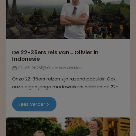
De 22-35ers reis van… Olivier in
Indonesië
07-05-2025
Olivier van der Meer
Onze 22-35ers reizen zijn razend populair. Ook
onze eigen jonge medewerkers hebben de 22-
35ers reizen helemaal ontdekt. In deze reeks
interviews delen ze hun ervaringen. Dit keer
Lees verder
vertelt Olivier over zijn 22-35ers reis naar Java en
Bali.