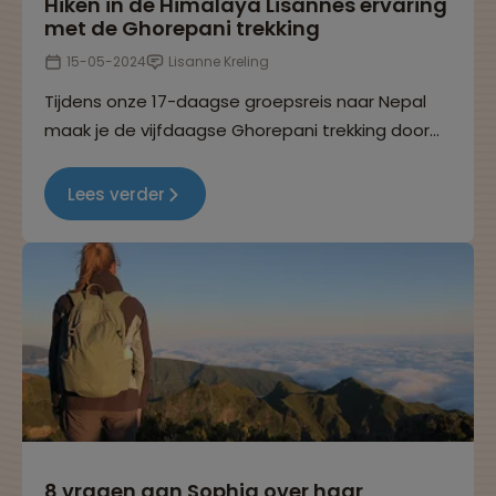
Hiken in de Himalaya Lisannes ervaring
met de Ghorepani trekking
15-05-2024
Lisanne Kreling
Tijdens onze 17-daagse groepsreis naar Nepal​
maak je de vijfdaagse Ghorepani trekking door
het Annapurnagebied, met als hoogtepunt Poon
Hill. Onze collega Lisanne trotseerde deze
Lees verder
spectaculaire trekking en vertelt je alles over hoe
zij deze heeft ervaren.
8 vragen aan Sophia over haar