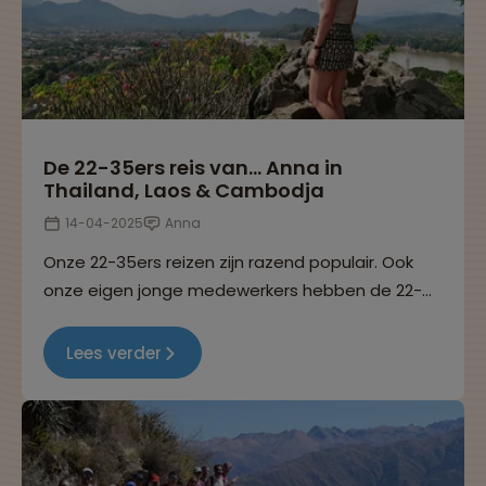
De 22-35ers reis van... Anna in
Thailand, Laos & Cambodja
14-04-2025
Anna
Onze 22-35ers reizen zijn razend populair. Ook
onze eigen jonge medewerkers hebben de 22-
35ers reizen helemaal ontdekt. In deze reeks
interviews delen ze hun ervaringen. Dit keer
Lees verder
vertelt Anna over haar 22-35ers reis naar
Thailand, Laos en Cambodja.