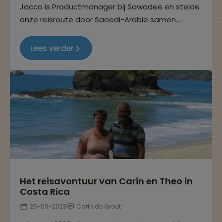
Jacco is Productmanager bij Sawadee en stelde
onze reisroute door Saoedi-Arabië samen.
Afgelopen oktober bracht hij zelf een bezoek
aan dit bijzondere land en werd hij alleen maar
Lees verder
nog enthousiaster over wat dit land allemaal te
bieden heeft.
Het reisavontuur van Carin en Theo in
Costa Rica
25-09-2023
Carin de Groot