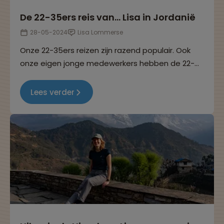
De 22-35ers reis van... Lisa in Jordanië
28-05-2024
Lisa Lommerse
Onze 22-35ers reizen zijn razend populair. Ook
onze eigen jonge medewerkers hebben de 22-
35ers reizen helemaal ontdekt. In deze reeks
interviews delen ze hun ervaringen. Dit keer
Lees verder
vertelt Lisa over haar 22-35ers reis naar Jordanië.