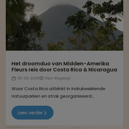
Het droomduo van Midden-Amerika
Fleurs reis door Costa Rica & Nicaragua
05-09-2025
Fleur Wegewijs
Waar Costa Rica uitblinkt in indrukwekkende
natuurparken en strak georganiseerd
ecotoerisme, ontwapent Nicaragua met rauwe
charme, kleurrijke steden en vulkanische
Lees verder
landschappen. In dit reisverhaal neemt Fleur je
mee op haar groepsreis door deze landen.