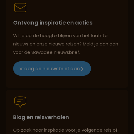
Best beoordeelde reisroutes
Ontvang inspiratie en acties
Reizen met oog voor mens, cultuur en milieu
Wil je op de hoogte blijven van het laatste
nieuws en onze nieuwe reizen? Meld je dan aan
voor de Sawadee nieuwsbrief.
Groepsreizen mét indivuele vrijheid
Vraag de nieuwsbrief aan
Persoonlijk en deskundig reisadvies
Blog en reisverhalen
Best beoordeelde reisroutes
Op zoek naar inspiratie voor je volgende reis of