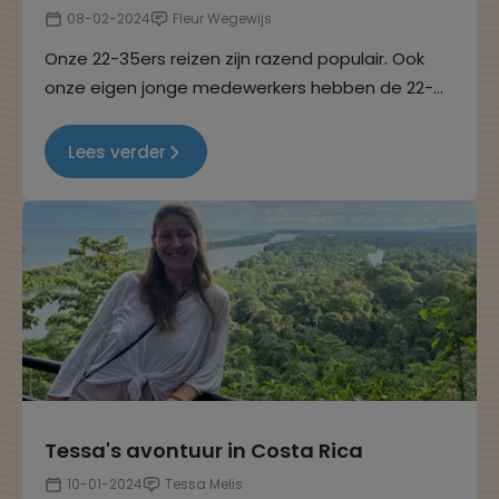
08-02-2024
Fleur Wegewijs
Onze 22-35ers reizen zijn razend populair. Ook
onze eigen jonge medewerkers hebben de 22-
35ers reizen helemaal ontdekt. In deze reeks
interviews delen ze hun ervaringen. Dit keer
Lees verder
vertelt Fleur over haar 22-35ers reis naar
Thailand.
Tessa's avontuur in Costa Rica
10-01-2024
Tessa Melis