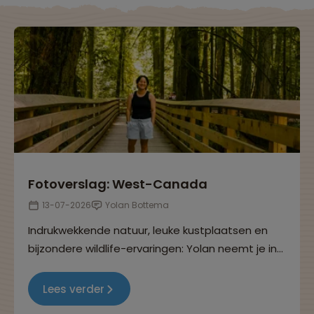
Fotoverslag: West-Canada
13-07-2026
Yolan Bottema
Indrukwekkende natuur, leuke kustplaatsen en
bijzondere wildlife-ervaringen: Yolan neemt je in
dit fotoverslag mee langs de hoogtepunten van
West-Canada.
Lees verder