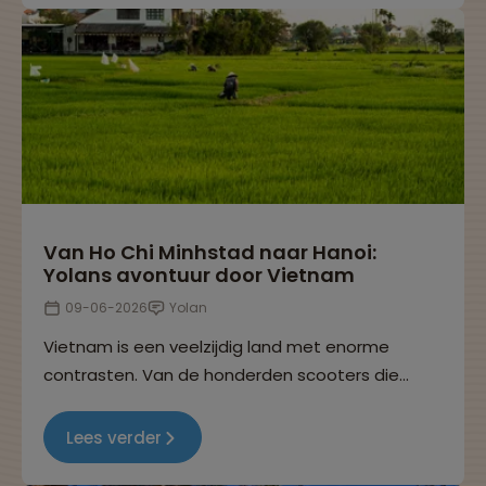
Van Ho Chi Minhstad naar Hanoi:
Yolans avontuur door Vietnam
09-06-2026
Yolan
Vietnam is een veelzijdig land met enorme
contrasten. Van de honderden scooters die
langs je razen in Ho Chi Minhstad tot de rust van
het platteland rondom Sapa. Dit is mijn tweede
Lees verder
kennismaking met Azië, en wat voelt het fijn om