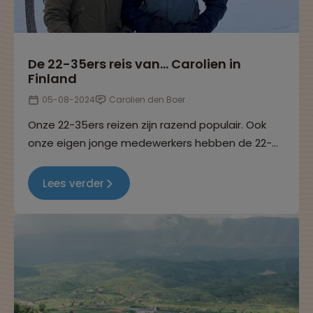
De 22-35ers reis van… Carolien in
Finland
05-08-2024
Carolien den Boer
Onze 22-35ers reizen zijn razend populair. Ook
onze eigen jonge medewerkers hebben de 22-
35ers reizen helemaal ontdekt. In deze reeks
interviews delen ze hun ervaringen. Dit keer
Lees verder
vertelt Carolien over haar 22-35ers reis naar
Finland.