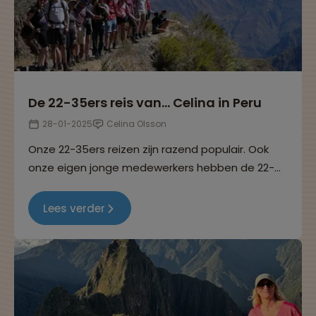
De 22-35ers reis van… Celina in Peru
28-01-2025
Celina Olsson
Onze 22-35ers reizen zijn razend populair. Ook
onze eigen jonge medewerkers hebben de 22-
35ers reizen helemaal ontdekt. In deze reeks
interviews delen ze hun ervaringen. Dit keer
Lees verder
vertelt Celina over haar 22-35ers reis naar Peru.