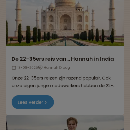
De 22-35ers reis van… Hannah in India
13-08-2025
Hannah Droog
Onze 22-35ers reizen zijn razend populair. Ook
onze eigen jonge medewerkers hebben de 22-
35ers reizen helemaal ontdekt. In deze reeks
interviews delen ze hun ervaringen. Dit keer
Lees verder
vertelt Hannah over haar 22-35ers reis naar India.