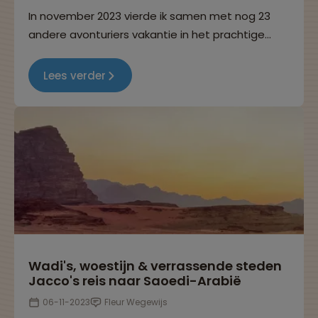
In november 2023 vierde ik samen met nog 23
andere avonturiers vakantie in het prachtige
Costa Rica. Ik vertel je graag meer over mijn
avontuur in dit paradijs op aarde!
Lees verder
Wadi's, woestijn & verrassende steden
Jacco's reis naar Saoedi-Arabië
06-11-2023
Fleur Wegewijs