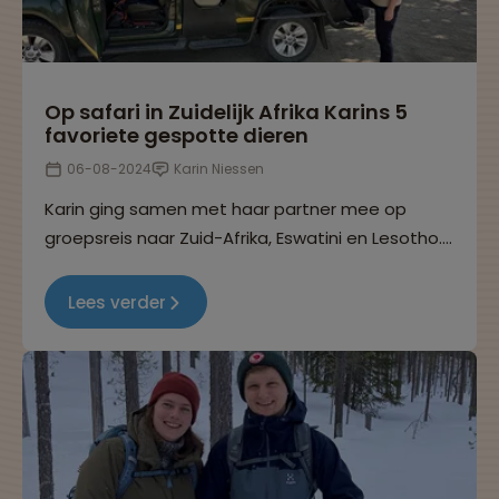
Op safari in Zuidelijk Afrika Karins 5
favoriete gespotte dieren
06-08-2024
Karin Niessen
Karin ging samen met haar partner mee op
groepsreis naar Zuid-Afrika, Eswatini en Lesotho.
Eén van de hoogtepunten tijdens hun reis was
het zien van de vele wilde dieren. In dit
Lees verder
reisverhaal vertelt Karin je meer over de dieren
die ze heeft gespot.