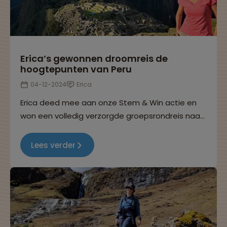
Erica’s gewonnen droomreis de
hoogtepunten van Peru
04-12-2024
Erica
Erica deed mee aan onze Stem & Win actie en
won een volledig verzorgde groepsrondreis naar
Peru. In dit interview vertelt ze hoe ze haar
gewonnen reis heeft beleefd.
Lees verder