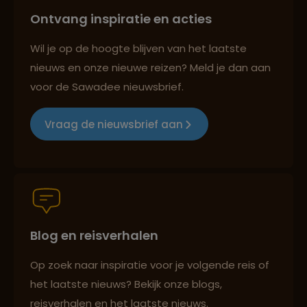
Ontvang inspiratie en acties
Reizen met oog voor mens, cultuur en milieu
Wil je op de hoogte blijven van het laatste
nieuws en onze nieuwe reizen? Meld je dan aan
voor de Sawadee nieuwsbrief.
Groepsreizen mét indivuele vrijheid
Vraag de nieuwsbrief aan
Persoonlijk en deskundig reisadvies
Blog en reisverhalen
Best beoordeelde reisroutes
Op zoek naar inspiratie voor je volgende reis of
het laatste nieuws? Bekijk onze blogs,
Reizen met oog voor mens, cultuur en milieu
reisverhalen en het laatste nieuws.