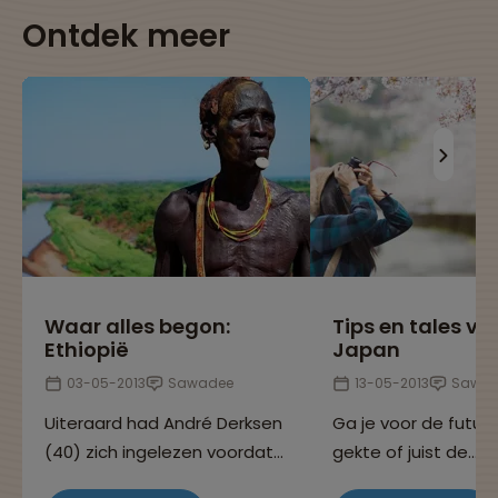
Ontdek meer
Waar alles begon:
Tips en tales va
Ethiopië
Japan
03-05-2013
Sawadee
13-05-2013
Sawad
Uiteraard had André Derksen
Ga je voor de futuri
(40) zich ingelezen voordat
gekte of juist de
hij de 29-daagse rondreis
meditatieve eenvou