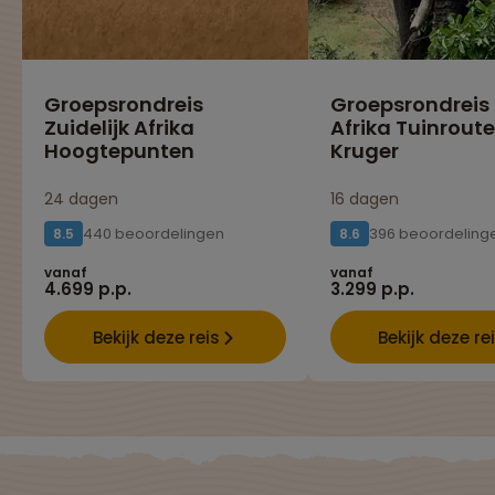
Groepsrondreis
Groepsrondreis
Zuidelijk Afrika
Afrika Tuinroute
Hoogtepunten
Kruger
24 dagen
16 dagen
440 beoordelingen
396 beoordeling
8.5
8.6
vanaf
vanaf
4.699 p.p.
3.299 p.p.
Bekijk deze reis
Bekijk deze re