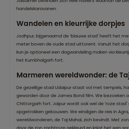
Jaisalmer bevinden zich vele haveli’s waarvan de bew
handelskaravanen.
Wandelen en kleurrijke dorpjes
Jodhpur, bijgenaamd de ‘blauwe stad' heeft het me
meter boven de oude stad uittorent. Vanuit het do
kun je optioneel een dagwandeling maken via kleurri
het Kumbhalgarh fort.
Marmeren wereldwonder: de Ta
De gezellige stad Udaipur staat vol met tempels, hav
geworden door de James Bond film. We bezoeken o
Chittorgarh fort. Jaipur wordt ook wel de ‘roze st
opgetrokken gebouwen. We eindigen de reis in Agra
wereldwonderen, de Taj Mahal, zich bevindt. Met 
door de zon zachtroze gekleurd en krijgt het een spr