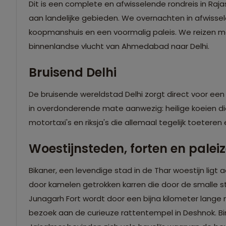
Dit is een complete en afwisselende rondreis in R
aan landelijke gebieden. We overnachten in afwiss
koopmanshuis en een voormalig paleis. We reizen m
binnenlandse vlucht van Ahmedabad naar Delhi.
Bruisend Delhi
De bruisende wereldstad Delhi zorgt direct voor een
in overdonderende mate aanwezig: heilige koeien die 
motortaxi's en riksja's die allemaal tegelijk toeteren 
Woestijnsteden, forten en palei
Bikaner, een levendige stad in de Thar woestijn ligt
door kamelen getrokken karren die door de smalle st
Junagarh Fort wordt door een bijna kilometer lang
bezoek aan de curieuze rattentempel in Deshnok. B