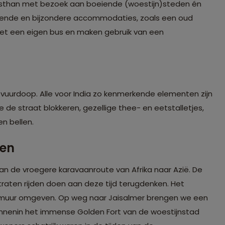
ajasthan met bezoek aan boeiende (woestijn)steden én
elende en bijzondere accommodaties, zoals een oud
et een eigen bus en maken gebruik van een
 vuurdoop. Alle voor India zo kenmerkende elementen zijn
de straat blokkeren, gezellige thee- en eetstalletjes,
en bellen.
zen
 aan de vroegere karavaanroute van Afrika naar Azië. De
raten rijden doen aan deze tijd terugdenken. Het
e muur omgeven. Op weg naar Jaisalmer brengen we een
innenin het immense Golden Fort van de woestijnstad