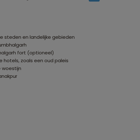
e steden en landelijke gebieden
Kumbhalgarh
lgarh fort (optioneel)
e hotels, zoals een oud paleis
 woestijn
anakpur