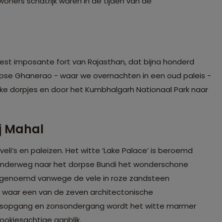
oners schatrijk waren in de tijden van de
est imposante fort van Rajasthan, dat bijna honderd
rpse Ghanerao - waar we overnachten in een oud paleis -
jke dorpjes en door het Kumbhalgarh Nationaal Park naar
j Mahal
eli’s en paleizen. Het witte ‘Lake Palace’ is beroemd
nderweg naar het dorpse Bundi het wonderschone
ad' genoemd vanwege de vele in roze zandsteen
, waar een van de zeven architectonische
zonsopgang en zonsondergang wordt het witte marmer
ookjesachtige aanblik.