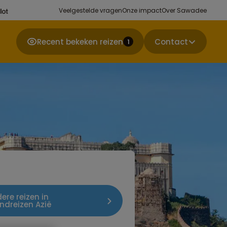
Veelgestelde vragen
Onze impact
Over Sawadee
Recent bekeken reizen
Contact
1
ere reizen in
ndreizen Azië