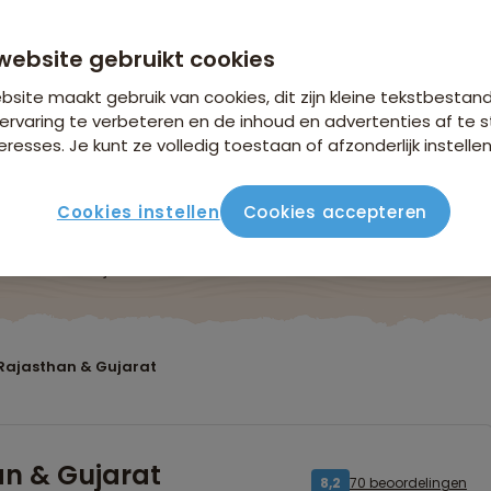
website gebruikt cookies
site maakt gebruik van cookies, dit zijn kleine tekstbestan
ervaring te verbeteren en de inhoud en advertenties af t
eresses. Je kunt ze volledig toestaan of afzonderlijk instellen
Cookies instellen
Cookies accepteren
ute
Verblijf & vervoer
Vluchtinfo
Praktisch
Beo
 Rajasthan & Gujarat
an & Gujarat
70 beoordelingen
8,2