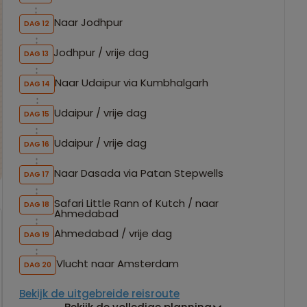
Naar Jodhpur
DAG 12
Jodhpur / vrije dag
DAG 13
Naar Udaipur via Kumbhalgarh
DAG 14
Udaipur / vrije dag
DAG 15
Udaipur / vrije dag
DAG 16
Naar Dasada via Patan Stepwells
DAG 17
Safari Little Rann of Kutch / naar
DAG 18
Ahmedabad
Ahmedabad / vrije dag
DAG 19
Vlucht naar Amsterdam
DAG 20
Bekijk de uitgebreide reisroute