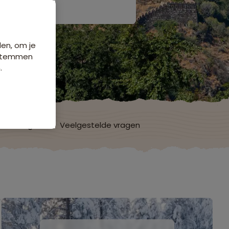
den, om je
e stemmen
.
ordelingen
Veelgestelde vragen