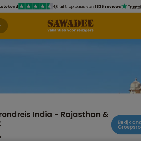
tstekend
4,6 uit 5 op basis van
1835 reviews
ondreis India - Rajasthan &
t
Bekijk and
Groepsro
r