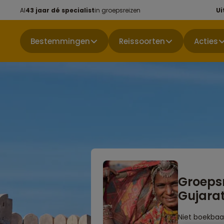
Al
43 jaar dé specialist
in groepsreizen
Ui
Bestemmingen
Reissoorten
Acties
Groepsr
Gujara
Niet boekbaa