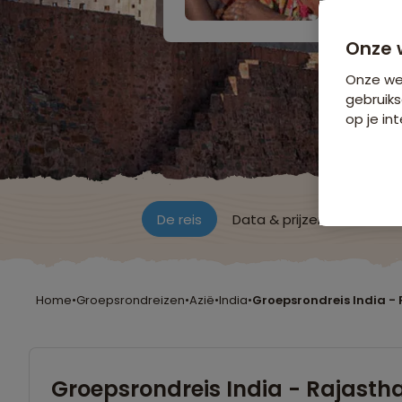
Onze 
Onze web
gebruiks
op je int
De reis
Data & prijzen
Reisro
Home
•
Groepsrondreizen
•
Azië
•
India
•
Groepsrondreis India -
Groepsrondreis India - Rajasth